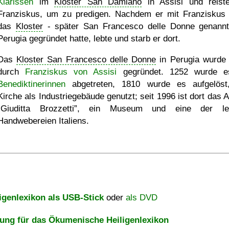
Klarissen
im
Kloster San Damiano
in Assisi und reist
Franziskus, um zu predigen. Nachdem er mit Franziskus
das
Kloster
- später San Francesco delle Donne genannt
Perugia gegründet hatte, lebte und starb er dort.
Das
Kloster San Francesco delle Donne
in Perugia wurde
durch
Franziskus von Assisi
gegründet. 1252 wurde e
Benediktinerinnen
abgetreten, 1810 wurde es aufgelöst
Kirche als Industriegebäude genutzt; seit 1996 ist dort das A
Giuditta Brozzetti
, ein Museum und eine der let
Handwebereien Italiens.
igenlexikon als USB-Stick
oder
als DVD
ng für das Ökumenische Heiligenlexikon