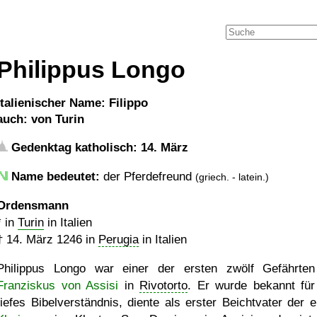
Philippus Longo
italienischer Name: Filippo
auch: von Turin
Gedenktag katholisch: 14. März
Name bedeutet:
der Pferdefreund
(griech. - latein.)
Ordensmann
* in
Turin
in Italien
†
14. März 1246
in
Perugia
in Italien
Philippus Longo war einer der ersten zwölf Gefährte
Franziskus von Assisi
in
Rivotorto
. Er wurde bekannt für
tiefes Bibelverständnis, diente als erster Beichtvater der e