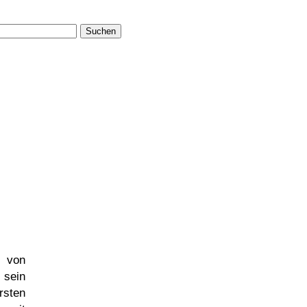
Suchen
n von
 sein
rsten