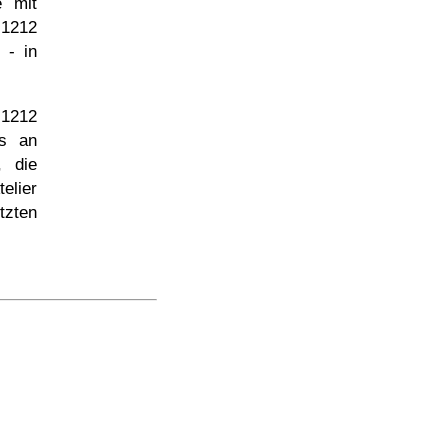
e mit
 1212
 - in
 1212
s an
, die
telier
zten