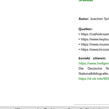
Autor:
Joachim Sch
Quellen:
• https://catholicsa
• https://www.keyt
• https://www.musei
• https://www.brozz
korrekt zitieren:
J
https://www.heilige
Die Deutsche Na
Nationalbibliograf
https://d-nb.info/9