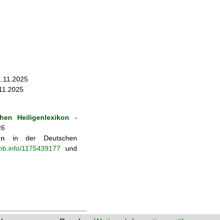
1.11.2025
.11.2025
hen Heiligenlexikon
-
26
on
in der Deutschen
-nb.info/1175439177
und