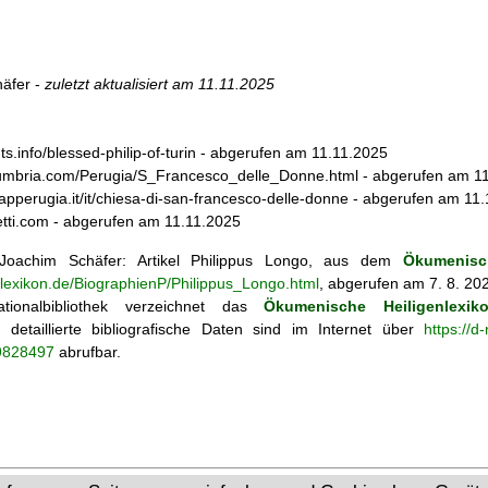
äfer -
zuletzt aktualisiert am
11.11.2025
ints.info/blessed-philip-of-turin - abgerufen am 11.11.2025
oumbria.com/Perugia/S_Francesco_delle_Donne.html - abgerufen am 1
apperugia.it/it/chiesa-di-san-francesco-delle-donne - abgerufen am 11
etti.com - abgerufen am 11.11.2025
oachim Schäfer: Artikel
Philippus Longo, aus dem
Ökumenisc
nlexikon.de/BiographienP/Philippus_Longo.html
, abgerufen am 7. 8. 20
tionalbibliothek verzeichnet das
Ökumenische Heiligenlexik
ie; detaillierte bibliografische Daten sind im Internet über
https://d
69828497
abrufbar.