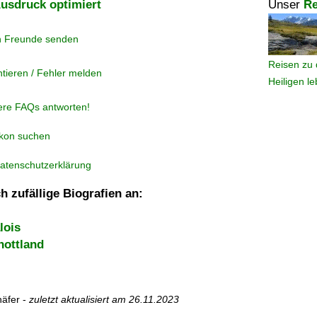
usdruck optimiert
Unser
Re
n Freunde senden
Reisen zu 
tieren / Fehler melden
Heiligen l
ere FAQs antworten!
ikon suchen
atenschutzerklärung
h zufällige Biografien an:
lois
ottland
äfer -
zuletzt aktualisiert am
26.11.2023