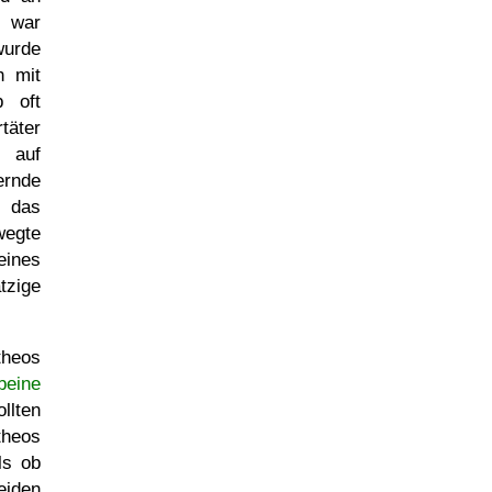
 war
wurde
h mit
 oft
äter
 auf
rnde
e das
wegte
eines
tzige
theos
beine
llten
theos
ls ob
eiden