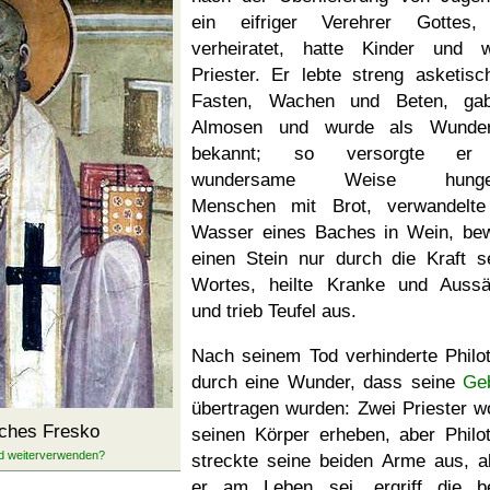
ein eifriger Verehrer Gottes,
verheiratet, hatte Kinder und 
Priester. Er lebte streng asketisc
Fasten, Wachen und Beten, gab
Almosen und wurde als Wundert
bekannt; so versorgte er
wundersame Weise hunge
Menschen mit Brot, verwandelt
Wasser eines Baches in Wein, be
einen Stein nur durch die Kraft s
Wortes, heilte Kranke und Aussä
und trieb Teufel aus.
Nach seinem Tod verhinderte Philo
durch eine Wunder, dass seine
Ge
übertragen wurden: Zwei Priester wo
sches Fresko
seinen Körper erheben, aber Philo
streckte seine beiden Arme aus, a
er am Leben sei, ergriff die b