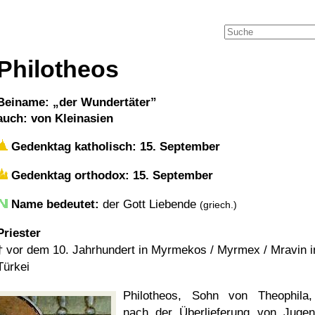
Philotheos
Beiname:
der Wundertäter
auch: von Kleinasien
Gedenktag katholisch: 15. September
Gedenktag orthodox: 15. September
Name bedeutet:
der Gott Liebende
(griech.)
Priester
†
vor dem 10. Jahrhundert in Myrmekos / Myrmex / Mravin 
Türkei
Philotheos, Sohn von Theophila
nach der Überlieferung von Juge