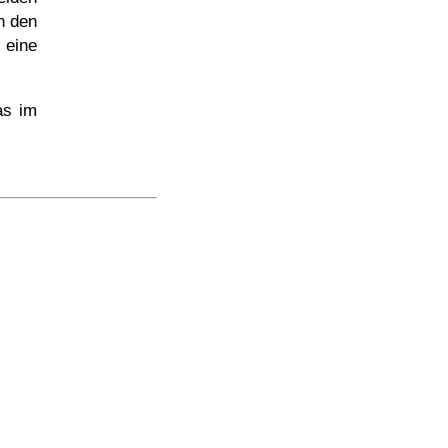
n den
 eine
as im