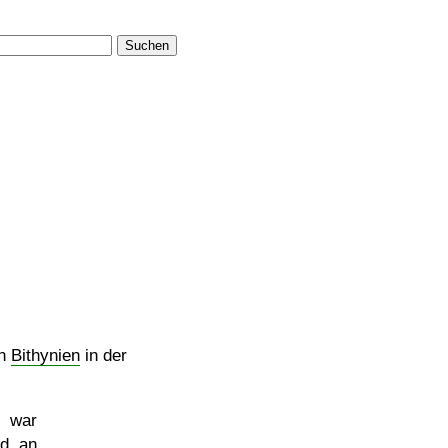
Suchen
in
Bithynien
in der
, war
nd an