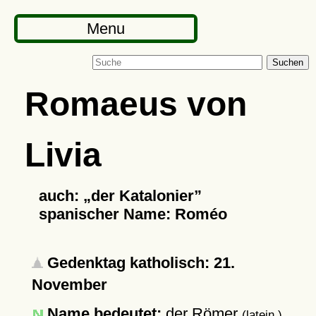
Menu
Suchen
Romaeus von
Livia
auch:
der Katalonier
spanischer Name: Roméo
Gedenktag katholisch: 21.
November
Name bedeutet:
der Römer
(latein.)