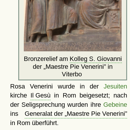
Bronzerelief am
Kolleg S. Giovanni
der
Maestre Pie Venerini
in
Viterbo
Rosa Venerini wurde in der
Jesuiten
kirche
Il Gesù
in Rom beigesetzt; nach
der Seligsprechung wurden ihre
Gebeine
ins
Generalat der
Maestre Pie Venerini
in Rom überführt.