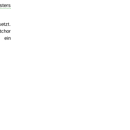
sters
etzt.
chor
 ein