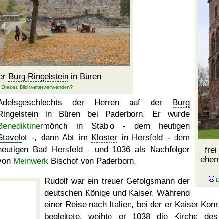
er
Burg Ringelstein
in Büren
Adelsgeschlechts der Herren auf der
Burg
Ringelstein
in Büren bei Paderborn. Er wurde
Benediktiner
mönch in Stablo - dem heutigen
Stavelot
-, dann Abt im
Kloster
in Hersfeld - dem
heutigen Bad Hersfeld - und 1036 als Nachfolger
fre
ehem
von
Meinwerk
Bischof von
Paderborn
.
Rudolf war ein treuer Gefolgsmann der
deutschen Könige und Kaiser. Während
einer Reise nach Italien, bei der er Kaiser Konr
begleitete, weihte er 1038 die Kirche de