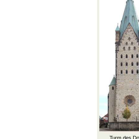
Turm des
D