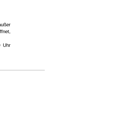
außer
fnet,
0 Uhr