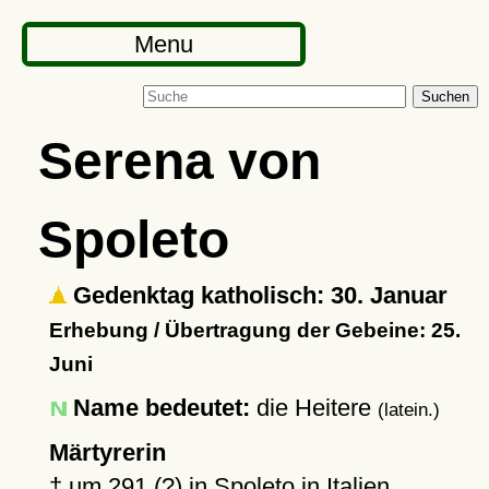
Menu
Suchen
Serena von
Spoleto
Gedenktag katholisch: 30. Januar
Erhebung / Übertragung der Gebeine: 25.
Juni
Name bedeutet:
die Heitere
(latein.)
Märtyrerin
†
um 291 (?)
in
Spoleto
in Italien