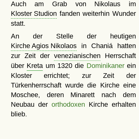
Auch am Grab von Nikolaus im
Kloster Studion
fanden weiterhin Wunder
statt.
An der Stelle der heutigen
Kirche Agios Nikolaos
in Chaniá hatten
zur Zeit der
venezianischen
Herrschaft
über
Kreta
um 1320 die
Dominikaner
ein
Kloster errichtet; zur Zeit der
Türkenherrschaft wurde die Kirche eine
Moschee, deren Minarett nach dem
Neubau der
orthodoxen
Kirche erhalten
blieb.