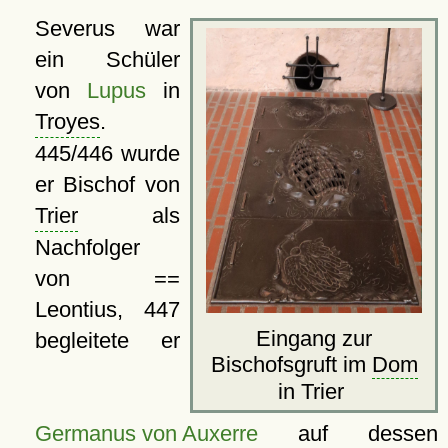
Severus war
ein Schüler
von
Lupus
in
Troyes
.
445/446 wurde
er Bischof von
Trier
als
Nachfolger
von ==
Leontius, 447
Eingang zur
begleitete er
Bischofsgruft im
Dom
in Trier
Germanus von Auxerre
auf dessen