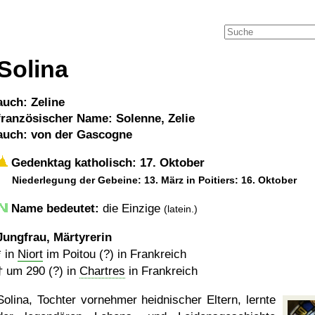
Solina
auch: Zeline
französischer Name: Solenne, Zelie
auch: von der Gascogne
Gedenktag katholisch: 17. Oktober
Niederlegung der Gebeine: 13. März in Poitiers: 16. Oktober
Name bedeutet:
die Einzige
(latein.)
Jungfrau, Märtyrerin
* in
Niort
im Poitou (?) in Frankreich
†
um 290 (?)
in
Chartres
in Frankreich
Solina, Tochter vornehmer heidnischer Eltern, lernte