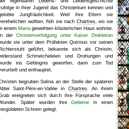
der legendären Lebens- und Leidensgeschichte
zufolge in ihrer Jugend das Christentum kennen und
gelobte Jungfräulichkeit. Weil ihre Eltern sie
verehelichen wollten, floh sie nach
Chartres
, wo sie
in einem
Maria
geweihten klösterlichen Haus wohnte.
In der
Christenverfolgung unter Kaiser Diokletian
wurde sie unter dem Präfekten Quirinus vor seinen
Richterstuhl geführt, bekannte sich als Christin,
widerstand Schmeicheleien und Drohungen und
wurde ins Gefängnis geworfen, dann zum Tod
verurteilt und enthauptet.
Christen begruben Solina an der Stelle der späteren
Abtei Saint-Père-en-Vallée in
Chartres
. An ihrem
Grab ereigneten sich durch ihre Fürsprache viele
Wunder. Später wurden ihre
Gebeine
in einen
vergoldeten Schrein gelegt.