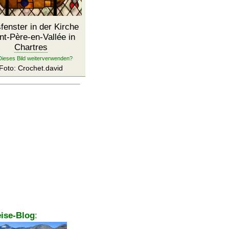
fenster in der Kirche
nt-Père-en-Vallée in
Chartres
Foto: Crochet.david
ise-Blog
: