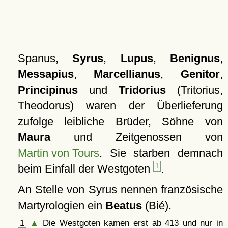
Spanus,
Syrus
,
Lupus
,
Benignus
,
Messapius
,
Marcellianus
,
Genitor
,
Principinus
und
Tridorius
(Tritorius,
Theodorus) waren der Überlieferung
zufolge leibliche Brüder, Söhne von
Maura
und Zeitgenossen von
Martin von Tours
. Sie starben demnach
beim Einfall der Westgoten
1
.
An Stelle von Syrus nennen französische
Martyrologien ein
Beatus
(Bié).
1
▲
Die Westgoten kamen erst ab 413 und nur in