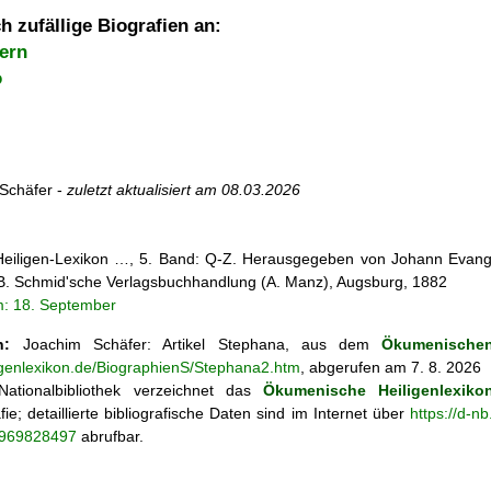
h zufällige Biografien an:
ern
o
Schäfer -
zuletzt aktualisiert am
08.03.2026
 Heiligen-Lexikon …, 5. Band: Q-Z. Herausgegeben von Johann Evangel
, B. Schmid'sche Verlagsbuchhandlung (A. Manz), Augsburg, 1882
m: 18. September
n:
Joachim Schäfer: Artikel
Stephana, aus dem
Ökumenischen
ligenlexikon.de/BiographienS/Stephana2.htm
, abgerufen am 7. 8. 2026
ationalbibliothek verzeichnet das
Ökumenische Heiligenlexiko
fie; detaillierte bibliografische Daten sind im Internet über
https://d-n
o/969828497
abrufbar.