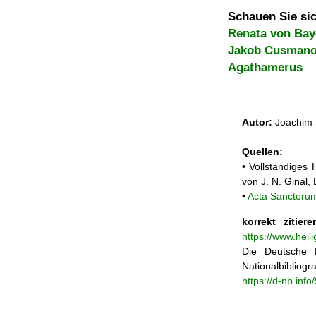
Schauen Sie sic
Renata von Bay
Jakob Cusman
Agathamerus
Autor:
Joachim 
Quellen:
• Vollständiges
von J. N. Ginal
•
Acta Sanctoru
korrekt zitiere
https://www.hei
Die Deutsche N
Nationalbibliogra
https://d-nb.inf