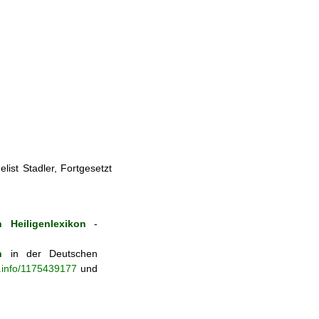
ist Stadler, Fortgesetzt
 Heiligenlexikon
-
n
in der Deutschen
b.info/1175439177
und