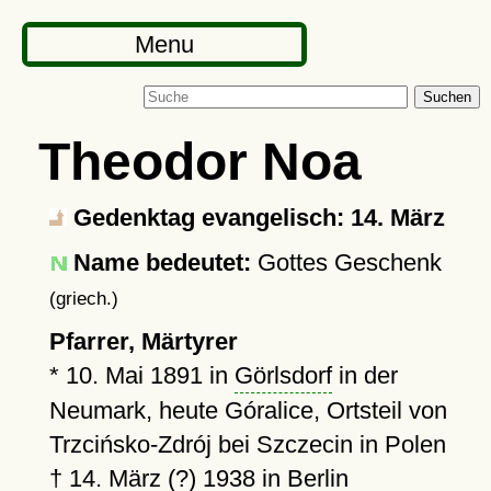
Menu
Suchen
Theodor Noa
Gedenktag evangelisch: 14. März
Name bedeutet:
Gottes Geschenk
(griech.)
Pfarrer, Märtyrer
*
10. Mai 1891
in
Görlsdorf
in der
Neumark, heute Góralice, Ortsteil von
Trzcińsko-Zdrój bei Szczecin in Polen
†
14. März (?) 1938
in
Berlin