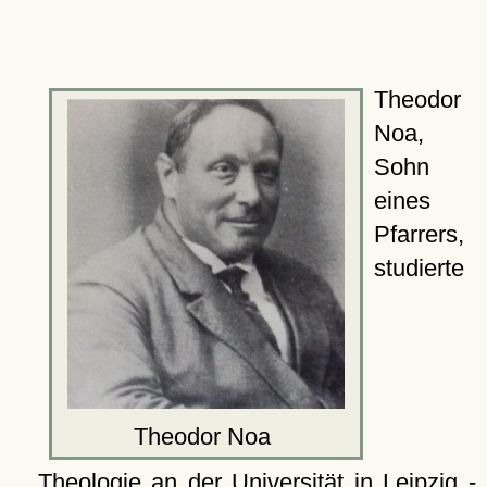
Theodor
Noa,
Sohn
eines
Pfarrers,
studierte
Theodor Noa
Theologie an der Universität in Leipzig -