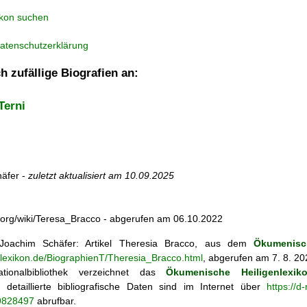
ikon suchen
atenschutzerklärung
h zufällige Biografien an:
Terni
äfer -
zuletzt aktualisiert am
10.09.2025
dia.org/wiki/Teresa_Bracco - abgerufen am 06.10.2022
oachim Schäfer: Artikel
Theresia Bracco, aus dem
Ökumenisc
nlexikon.de/BiographienT/Theresia_Bracco.html
, abgerufen am 7. 8. 20
tionalbibliothek verzeichnet das
Ökumenische Heiligenlexik
ie; detaillierte bibliografische Daten sind im Internet über
https://d
69828497
abrufbar.