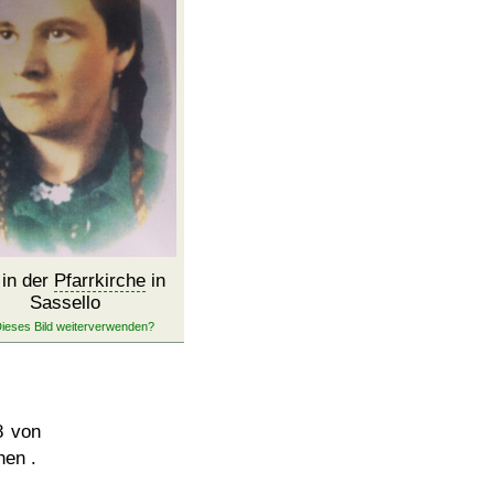
 in der
Pfarrkirche
in
Sassello
8
von
hen .