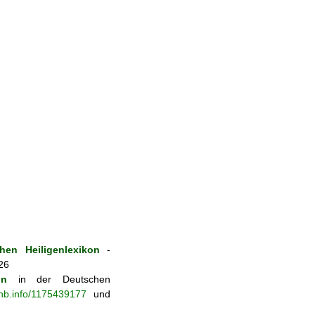
hen Heiligenlexikon
-
26
on
in der Deutschen
-nb.info/1175439177
und