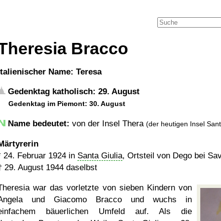
Theresia Bracco
italienischer Name: Teresa
Gedenktag katholisch: 29. August
Gedenktag im Piemont: 30. August
Name bedeutet:
von der Insel Thera
(der heutigen Insel Sant
Märtyrerin
*
24. Februar 1924
in
Santa Giulia
, Ortsteil von Dego bei Sav
†
29. August 1944
daselbst
Theresia war das vorletzte von sieben Kindern von
Angela und Giacomo Bracco und wuchs in
einfachem bäuerlichen Umfeld auf. Als die