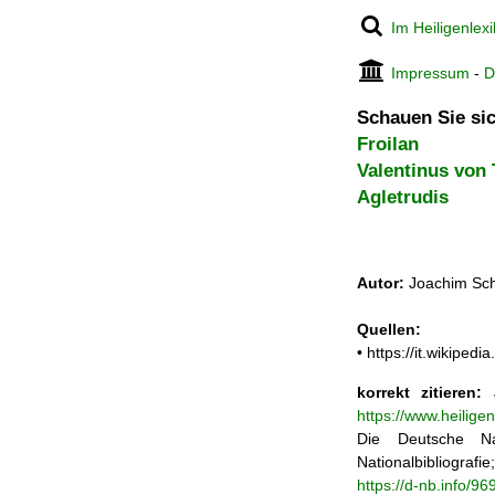
Im Heiligenlex
Impressum
-
D
Schauen Sie sic
Froilan
Valentinus von 
Agletrudis
Autor:
Joachim Sch
Quellen:
• https://it.wikipe
korrekt zitieren:
J
https://www.heilige
Die Deutsche Na
Nationalbibliograf
https://d-nb.info/9