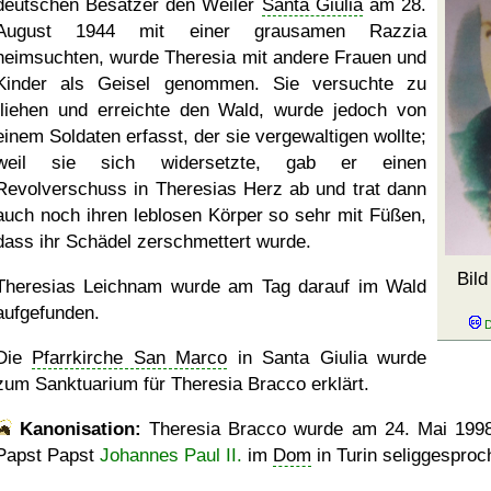
deutschen Besatzer den Weiler
Santa Giulia
am 28.
August 1944 mit einer grausamen Razzia
heimsuchten, wurde Theresia mit andere Frauen und
Kinder als Geisel genommen. Sie versuchte zu
fliehen und erreichte den Wald, wurde jedoch von
einem Soldaten erfasst, der sie vergewaltigen wollte;
weil sie sich widersetzte, gab er einen
Revolverschuss in Theresias Herz ab und trat dann
auch noch ihren leblosen Körper so sehr mit Füßen,
dass ihr Schädel zerschmettert wurde.
Bild
Theresias Leichnam wurde am Tag darauf im Wald
aufgefunden.
Die
Pfarrkirche San Marco
in Santa Giulia wurde
zum Sanktuarium für Theresia Bracco erklärt.
Kanonisation:
Theresia Bracco wurde am
24. Mai 199
Papst Papst
Johannes Paul II.
im
Dom
in Turin seliggesproc