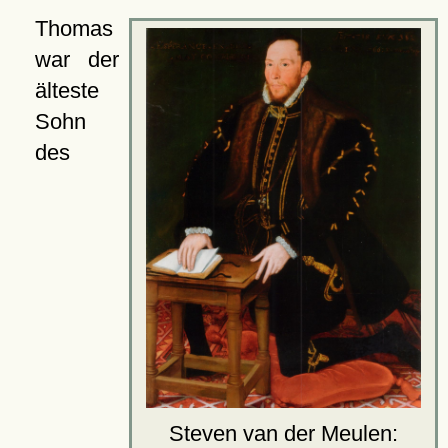
Thomas
war der
älteste
Sohn
des
Steven van der Meulen: