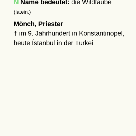
Name bedeutet:
die Wildtaube
(latein.)
Mönch, Priester
†
im 9. Jahrhundert in
Konstantinopel
,
heute Ístanbul in der Türkei