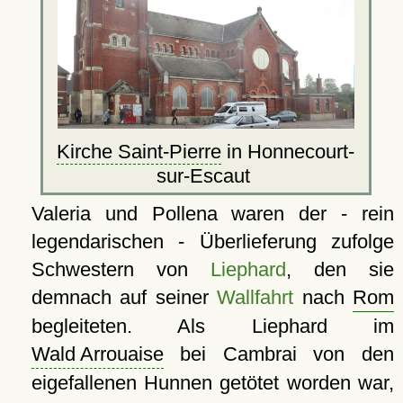
Kirche Saint-Pierre
in Honnecourt-
sur-Escaut
Valeria und Pollena waren der - rein
legendarischen - Überlieferung zufolge
Schwestern von
Liephard
, den sie
demnach auf seiner
Wallfahrt
nach
Rom
begleiteten. Als Liephard im
Wald Arrouaise
bei Cambrai von den
eigefallenen Hunnen getötet worden war,