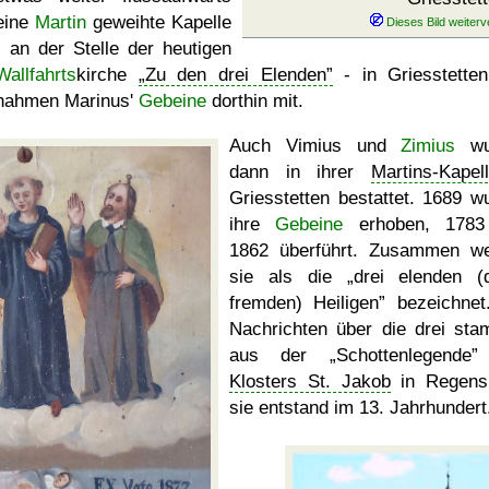
eine
Martin
geweihte Kapelle
- an der Stelle der heutigen
Wallfahrts
kirche
Zu den drei Elenden
- in Griesstette
nahmen Marinus'
Gebeine
dorthin mit.
Auch Vimius und
Zimius
wu
dann in ihrer
Martins-Kapel
Griesstetten bestattet. 1689 w
ihre
Gebeine
erhoben, 1783
1862 überführt. Zusammen w
sie als die
drei elenden (
fremden) Heiligen
bezeichnet
Nachrichten über die drei st
aus der
Schottenlegende
Klosters St. Jakob
in Regens
sie entstand im 13. Jahrhundert