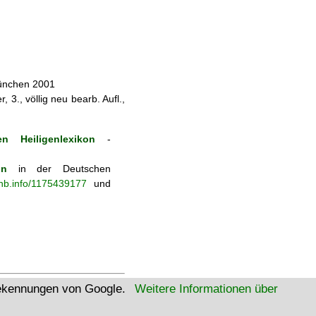
München 2001
 3., völlig neu bearb. Aufl.,
n Heiligenlexikon
-
on
in der Deutschen
-nb.info/1175439177
und
tekennungen von Google.
Weitere Informationen über
W3C Html
W3C CSS