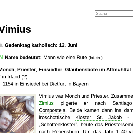
Vimius
Gedenktag katholisch: 12. Juni
Name bedeutet:
Mann wie eine Rute
(latein.)
Mönch, Priester, Einsiedler, Glaubensbote im Altmühltal
* in Irland (?)
†
1154
in
Einsiedel
bei Dietfurt in Bayern
Vimius war Mönch und Priester. Zusamme
Zimius
pilgerte er nach
Santiag
Compostela
. Beide kamen dann ins dam
iroschottische
Kloster St. Jakob
- 
Schottenkloster
, heute das Priestersemi
nach Regensburg. Um das Jahr 1140 ve