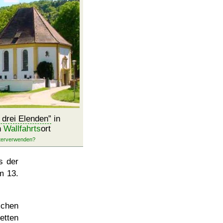
 drei Elenden
in
n
Wallfahrts
ort
s der
m 13.
schen
etten