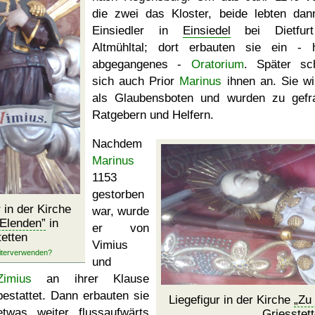
die zwei das Kloster, beide lebten dan
Einsiedler in
Einsiedel
bei Dietfur
Altmühltal; dort erbauten sie ein - 
abgegangenes -
Oratorium
. Später sc
sich auch Prior
Marinus
ihnen an. Sie wi
als Glaubensboten und wurden zu gefr
Ratgebern und Helfern.
Nachdem
Marinus
1153
gestorben
 in der Kirche
war, wurde
 Elenden
in
er von
tetten
Vimius
und
Zimius
an ihrer Klause
bestattet. Dann erbauten sie
Liegefigur in der Kirche
Zu 
etwas weiter flussaufwärts
Griesstet