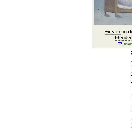
Ex voto
in d
Elende