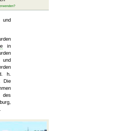
n und
rden
le
in
urden
 und
erden
d. h.
. Die
ammen
des
burg,
.