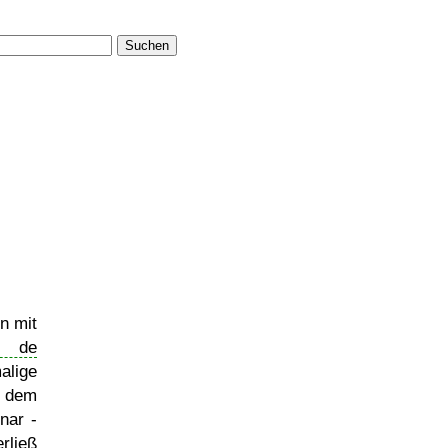
Suchen
n mit
o de
alige
dem
nar -
rließ