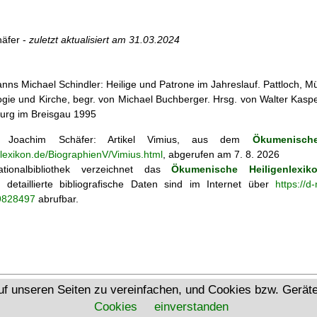
äfer -
zuletzt aktualisiert am
31.03.2024
nns Michael Schindler: Heilige und Patrone im Jahreslauf. Pattloch, 
ogie und Kirche, begr. von Michael Buchberger. Hrsg. von Walter Kasper,
burg im Breisgau 1995
Joachim Schäfer: Artikel
Vimius, aus dem
Ökumenische
nlexikon.de/BiographienV/Vimius.html
, abgerufen am 7. 8. 2026
tionalbibliothek verzeichnet das
Ökumenische Heiligenlexik
ie; detaillierte bibliografische Daten sind im Internet über
https://d
69828497
abrufbar.
Ökumenisches Heiligenlexikon
uf unseren Seiten zu vereinfachen, und Cookies bzw. Gerä
Cookies
einverstanden