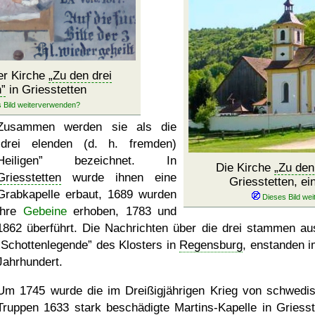
er Kirche
Zu den drei
n
in Griesstetten
Zusammen werden sie als die
drei elenden (d. h. fremden)
Heiligen
bezeichnet. In
Die Kirche
Zu den
Griesstetten
wurde ihnen eine
Griesstetten, ei
Grabkapelle erbaut, 1689 wurden
ihre
Gebeine
erhoben, 1783 und
1862 überführt. Die Nachrichten über die drei stammen au
Schottenlegende
des Klosters in
Regensburg
, enstanden i
Jahrhundert.
Um 1745 wurde die im Dreißigjährigen Krieg von schwedi
Truppen 1633 stark beschädigte Martins-Kapelle in Griesst