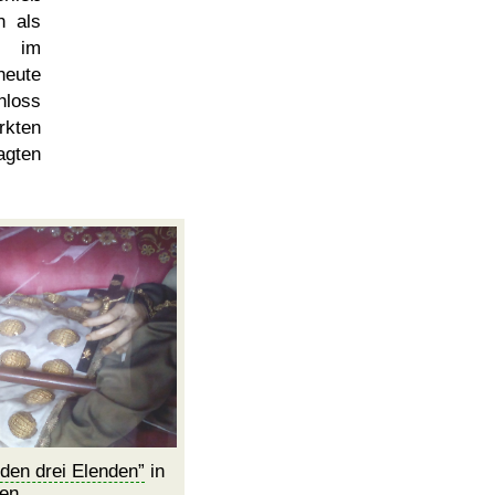
n als
t im
heute
hloss
rkten
agten
den drei Elenden
in
ten