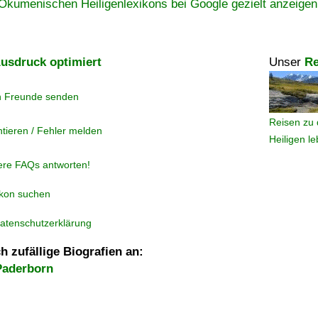
Ökumenischen Heiligenlexikons bei Google gezielt anzeigen
usdruck optimiert
Unser
Re
n Freunde senden
Reisen zu 
tieren / Fehler melden
Heiligen l
ere FAQs antworten!
ikon suchen
atenschutzerklärung
h zufällige Biografien an:
Paderborn