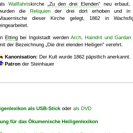
als
Wallfahrts
kirche
Zu den drei Elenden
neu erbaut,
wurden die
Reliquien
der drei dort erhoben und in 
Mauernische dieser Kirche gelegt, 1862 in Wachsfi
eingearbeitet.
In
Etting
bei Ingolstadt werden
Arch, Haindrit und Gardan
mit der Bezeichnung
Die drei elenden Heiligen
verehrt.
Kanonisation:
Der Kult wurde
1862
päpstlich anerkannt.
Patron
der Steinhauer
igenlexikon als USB-Stick
oder
als DVD
ng für das Ökumenische Heiligenlexikon