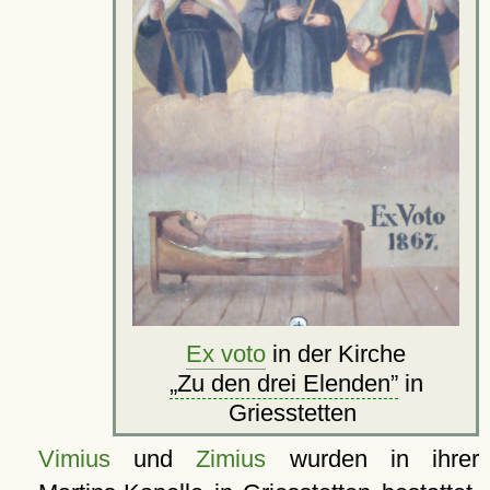
Ex voto
in der Kirche
Zu den drei Elenden
in
Griesstetten
Vimius
und
Zimius
wurden in ihrer