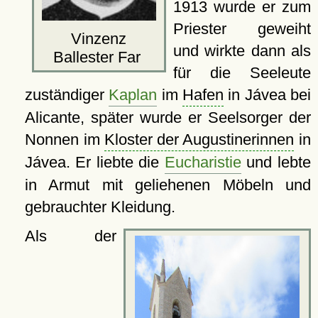
1913 wurde er zum
Priester geweiht
Vinzenz
und wirkte dann als
Ballester Far
für die Seeleute
zuständiger
Kaplan
im
Hafen
in Jávea bei
Alicante, später wurde er Seelsorger der
Nonnen im
Kloster der Augustinerinnen
in
Jávea. Er liebte die
Eucharistie
und lebte
in Armut mit geliehenen Möbeln und
gebrauchter Kleidung.
Als der