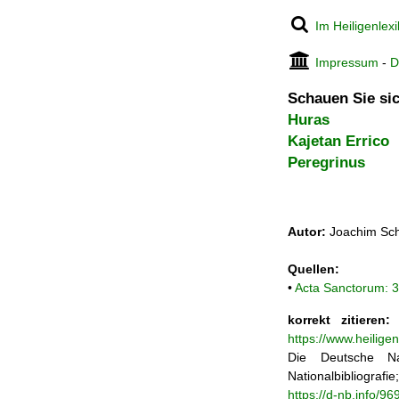
Im Heiligenlex
Impressum
-
D
Schauen Sie sic
Huras
Kajetan Errico
Peregrinus
Autor:
Joachim Sch
Quellen:
•
Acta Sanctorum: 3
korrekt zitieren:
J
https://www.heilige
Die Deutsche Na
Nationalbibliograf
https://d-nb.info/9