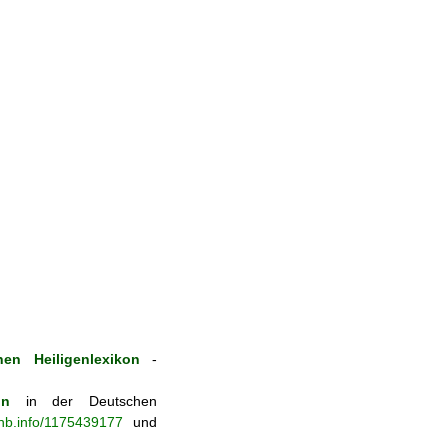
en Heiligenlexikon
-
on
in der Deutschen
-nb.info/1175439177
und