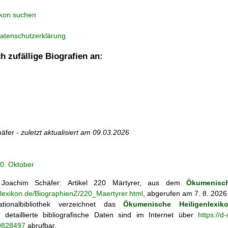
ikon suchen
atenschutzerklärung
h zufällige Biografien an:
äfer -
zuletzt aktualisiert am
09.03.2026
0. Oktober
oachim Schäfer: Artikel
220 Märtyrer, aus dem
Ökumenisch
nlexikon.de/BiographienZ/220_Maertyrer.html
, abgerufen am 7. 8. 2026
tionalbibliothek verzeichnet das
Ökumenische Heiligenlexik
ie; detaillierte bibliografische Daten sind im Internet über
https://d
69828497
abrufbar.