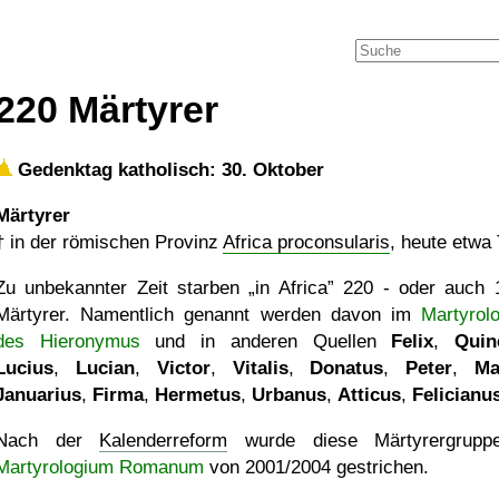
220 Märtyrer
Gedenktag katholisch: 30. Oktober
Märtyrer
†
in der römischen Provinz
Africa proconsularis
, heute etwa
Zu unbekannter Zeit starben
in Africa
220 - oder auch 
Märtyrer. Namentlich genannt werden davon im
Martyrol
des Hieronymus
und in anderen Quellen
Felix
,
Quin
Lucius
,
Lucian
,
Victor
,
Vitalis
,
Donatus
,
Peter
,
Ma
Januarius
,
Firma
,
Hermetus
,
Urbanus
,
Atticus
,
Felicianu
Nach der
Kalenderreform
wurde diese Märtyrergrupp
Martyrologium Romanum
von 2001/2004 gestrichen.