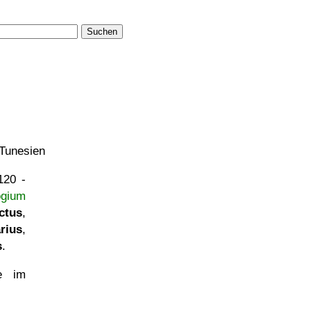
Suchen
 Tunesien
120 -
ogium
ctus
,
rius
,
s
.
e im