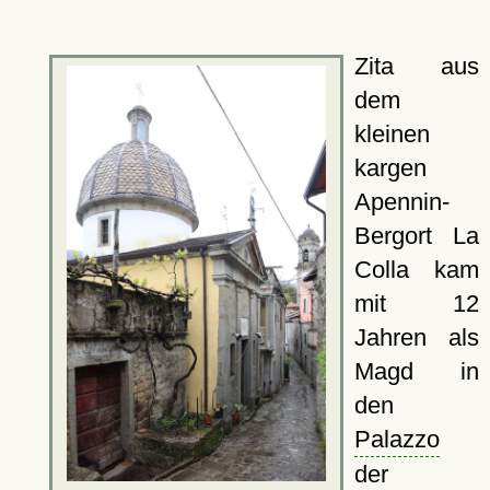
Zita aus
dem
kleinen
kargen
Apennin-
Bergort La
Colla kam
mit 12
Jahren als
Magd in
den
Palazzo
der