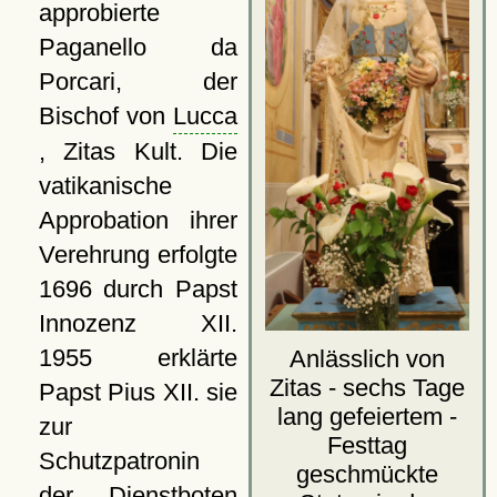
approbierte
Paganello da
Porcari, der
Bischof von
Lucca
, Zitas Kult. Die
vatikanische
Approbation ihrer
Verehrung erfolgte
1696
durch Papst
Innozenz XII.
1955 erklärte
Anlässlich von
Zitas - sechs Tage
Papst Pius XII. sie
lang gefeiertem -
zur
Festtag
Schutzpatronin
geschmückte
der Dienstboten