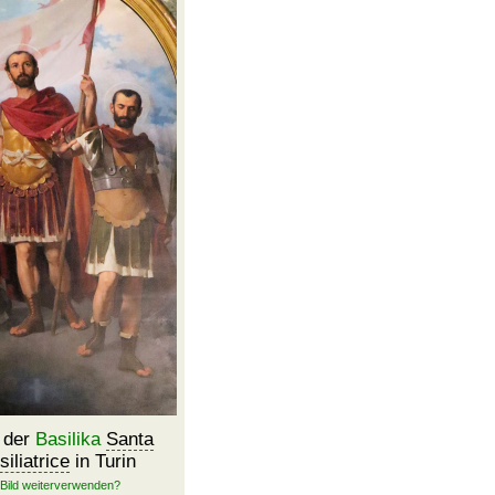
n der
Basilika
Santa
iliatrice
in Turin