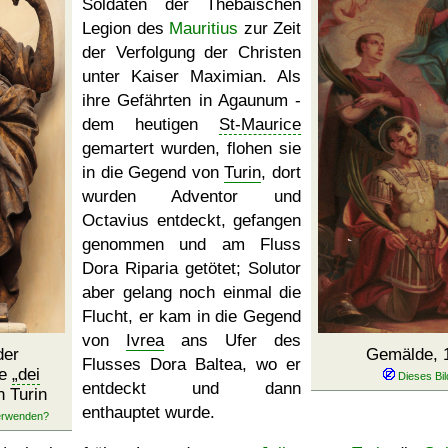
Soldaten der Thebäischen
Legion des
Mauritius
zur Zeit
der Verfolgung der Christen
unter Kaiser Maximian. Als
ihre Gefährten in Agaunum -
dem heutigen
St-Maurice
gemartert wurden, flohen sie
in die Gegend von
Turin
, dort
wurden Adventor und
Octavius entdeckt, gefangen
genommen und am Fluss
Dora Riparia getötet; Solutor
aber gelang noch einmal die
Flucht, er kam in die Gegend
von
Ivrea
ans Ufer des
der
Gemälde, 1
Flusses Dora Baltea, wo er
he
dei
entdeckt und dann
n Turin
enthauptet wurde.