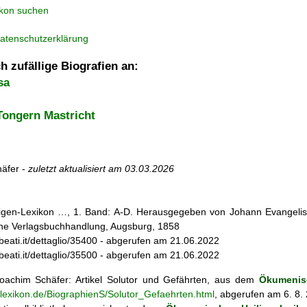
ikon suchen
atenschutzerklärung
h zufällige Biografien an:
sa
Tongern Mastricht
äfer -
zuletzt aktualisiert am
03.03.2026
iligen-Lexikon …, 1. Band: A-D. Herausgegeben von Johann Evangelis
he Verlagsbuchhandlung, Augsburg, 1858
ebeati.it/dettaglio/35400 - abgerufen am 21.06.2022
ebeati.it/dettaglio/35500 - abgerufen am 21.06.2022
achim Schäfer: Artikel
Solutor und Gefährten, aus dem
Ökumenisc
nlexikon.de/BiographienS/Solutor_Gefaehrten.html
, abgerufen am 6. 8.