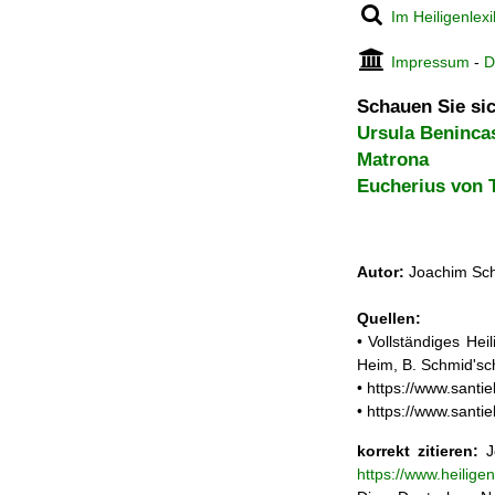
Im Heiligenlex
Impressum
-
D
Schauen Sie sic
Ursula Beninca
Matrona
Eucherius von 
Autor:
Joachim Sch
Quellen:
• Vollständiges He
Heim, B. Schmid'sc
• https://www.santi
• https://www.santi
korrekt zitieren:
Jo
https://www.heilige