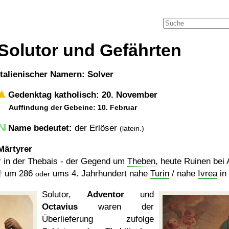
Solutor und Gefährten
italienischer Namern: Solver
Gedenktag katholisch: 20. November
Auffindung der Gebeine: 10. Februar
Name bedeutet:
der Erlöser
(latein.)
Märtyrer
* in der Thebais - der Gegend um
Theben
, heute Ruinen bei
†
um 286
ums 4. Jahrhundert nahe
Turin
/ nahe
Ivrea
in 
oder
Solutor,
Adventor
und
Octavius
waren der
Überlieferung zufolge