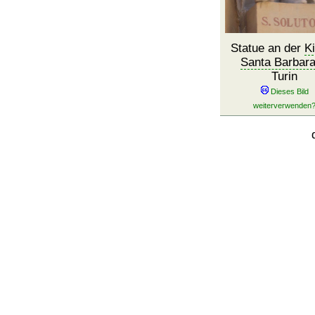
Statue an der
K
Santa Barbar
Turin