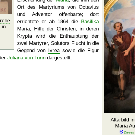
Ort des Martyriums von Octavius
und Adventor offenbarte; dort
irche
errichtete er ab 1864 die
Basilika
a
in
Maria, Hilfe der Christen
; in deren
Krypta wird die Enthauptung der
zwei Märtyrer, Solutors Flucht in die
Gegend von
Ivrea
sowie die Figur
der
Juliana von Turin
dargestellt.
Altarbild i
Maria Aus