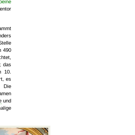
beine
entor
tammt
nders
telle
m 490
htet,
; das
 10.
t, es
. Die
amen
e
und
alige