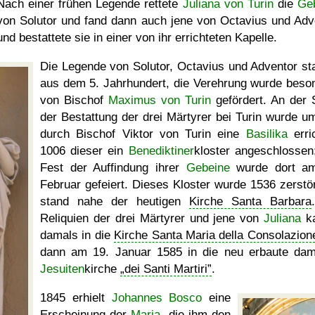
Nach einer frühen Legende rettete
Juliana von Turin
die
Ge
von Solutor und fand dann auch jene von Octavius und Adv
und bestattete sie in einer von ihr errichteten Kapelle.
Die Legende von Solutor, Octavius und Adventor s
aus dem 5. Jahrhundert, die Verehrung wurde beso
von Bischof
Maximus von Turin
gefördert. An der S
der Bestattung der drei Märtyrer bei Turin wurde u
durch Bischof Viktor von Turin eine
Basilika
erric
1006 dieser ein
Benediktiner
kloster angeschlossen
Fest der Auffindung ihrer
Gebeine
wurde dort am
Februar gefeiert. Dieses Kloster wurde 1536 zerstör
stand nahe der heutigen
Kirche Santa Barbara
Reliquien der drei Märtyrer und jene von
Juliana
k
damals in die
Kirche Santa Maria della Consolazion
dann am 19. Januar 1585 in die neu erbaute dam
Jesuiten
kirche
dei Santi Martiri
.
1845 erhielt
Johannes Bosco
eine
Erscheinung der
Maria
, die ihm den