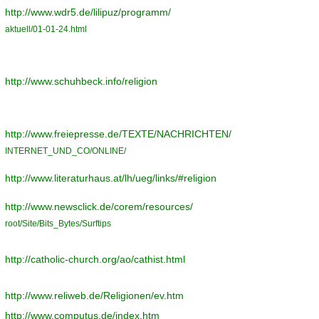
http://www.wdr5.de/lilipuz/programm/
aktuell/01-01-24.html
http://www.schuhbeck.info/religion
http://www.freiepresse.de/TEXTE/NACHRICHTEN/
INTERNET_UND_CO/ONLINE/
http://www.literaturhaus.at/lh/ueg/links/#religion
http://www.newsclick.de/corem/resources/
root/Site/Bits_Bytes/Surftips
http://catholic-church.org/ao/cathist.html
http://www.reliweb.de/Religionen/ev.htm
http://www.computus.de/index.htm