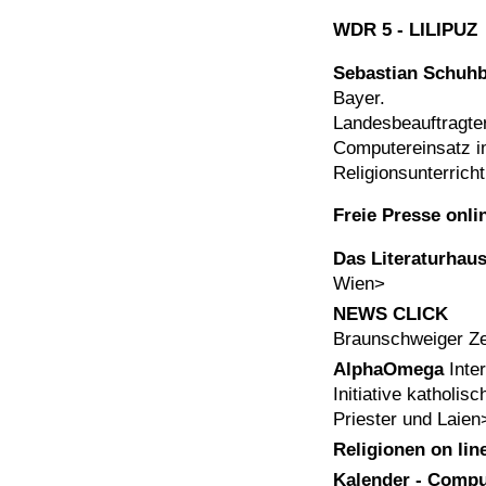
WDR 5 - LILIPUZ
Sebastian Schuh
Bayer.
Landesbeauftragter
Computereinsatz 
Religionsunterricht
Freie Presse onli
Das Literaturhau
Wien>
NEWS CLICK
Braunschweiger Ze
AlphaOmega
Inter
Initiative katholisc
Priester und Laien
Religionen on lin
Kalender - Comp