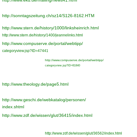
http://www.ekd.de/mailing/news41.html
http://sonntagszeitung.ch/sz14/S126-8162.HTM
http://www.stern.de/history/1000/linksheinrich.html
http://www.stern.de/history/1400/jeannelinks.html
http://www.compuserve.de/portal/webtipp/
categoryview.jsp?ID=47441
http://www.compuserve.de/portal/webtipp/
categoryview.jsp?ID=81840
http://www.theology.de/page5.html
http://www.geschi.de/webkatalog/personen/
index.shtml
http://www.zdf.de/wissen/glut/36415/index.html
http://www.zdf.de/wissen/glut/36562/index.html