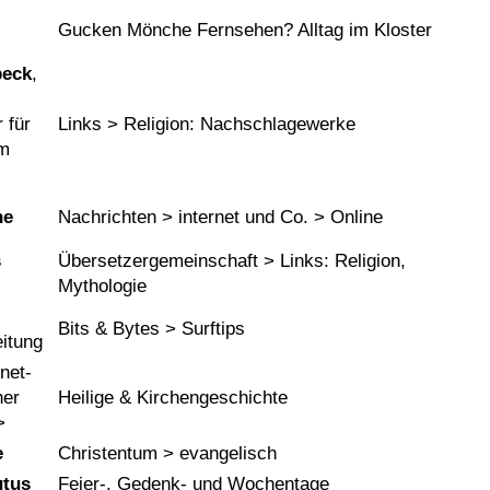
Gucken Mönche Fernsehen? Alltag im Kloster
beck
,
 für
Links > Religion: Nachschlagewerke
im
ne
Nachrichten > internet und Co. > Online
s
Übersetzergemeinschaft > Links: Religion,
Mythologie
Bits & Bytes > Surftips
itung
net-
her
Heilige & Kirchengeschichte
>
e
Christentum > evangelisch
utus
Feier-, Gedenk- und Wochentage