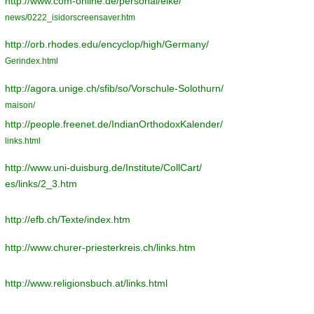
http://www.com-online.de/personal/elke/
news/0222_isidorscreensaver.htm
http://orb.rhodes.edu/encyclop/high/Germany/
Gerindex.html
http://agora.unige.ch/sfib/so/Vorschule-Solothurn/
maison/
http://people.freenet.de/IndianOrthodoxKalender/
links.html
http://www.uni-duisburg.de/Institute/CollCart/
es/links/2_3.htm
http://efb.ch/Texte/index.htm
http://www.churer-priesterkreis.ch/links.htm
http://www.religionsbuch.at/links.html