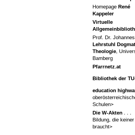
Homepage
René
Kappeler
Virtuelle
Allgemeinbibliot
Prof. Dr. Johannes
Lehrstuhl Dogmat
Theologie
, Univers
Bamberg
Pfarrnetz.at
Bibliothek der T
education highwa
oberösterreichisc
Schulen>
Die W-Akten
. . .
Bildung, die keiner
braucht>