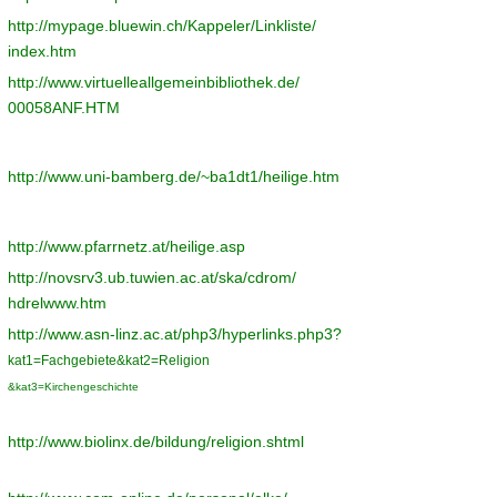
http://mypage.bluewin.ch/Kappeler/Linkliste/
index.htm
http://www.virtuelleallgemeinbibliothek.de/
00058ANF.HTM
http://www.uni-bamberg.de/~ba1dt1/heilige.htm
http://www.pfarrnetz.at/heilige.asp
http://novsrv3.ub.tuwien.ac.at/ska/cdrom/
hdrelwww.htm
http://www.asn-linz.ac.at/php3/hyperlinks.php3?
kat1=Fachgebiete&kat2=Religion
&kat3=Kirchengeschichte
http://www.biolinx.de/bildung/religion.shtml