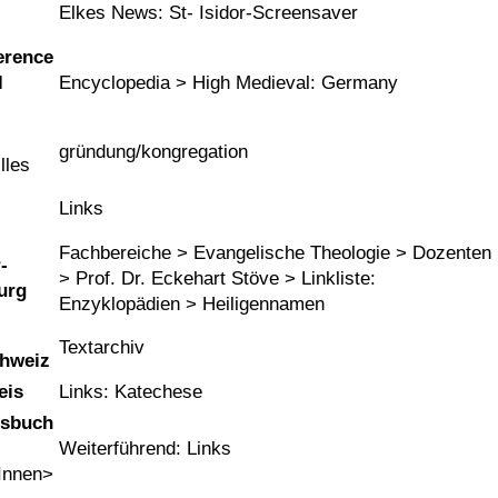
Elkes News: St- Isidor-Screensaver
erence
l
Encyclopedia > High Medieval: Germany
gründung/kongregation
illes
Links
Fachbereiche > Evangelische Theologie > Dozenten
-
> Prof. Dr. Eckehart Stöve > Linkliste:
urg
Enzyklopädien > Heiligennamen
Textarchiv
chweiz
eis
Links: Katechese
nsbuch
Weiterführend: Links
Innen>