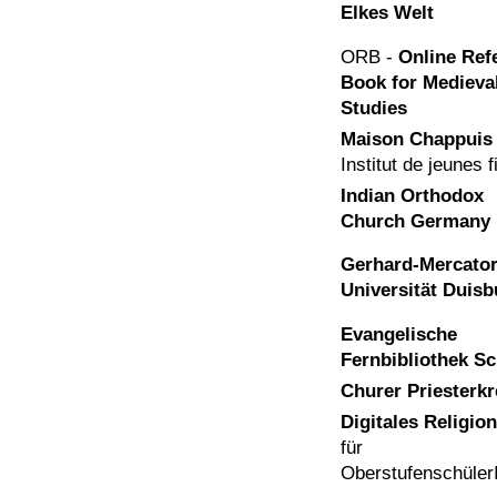
Elkes Welt
ORB -
Online Ref
Book for Medieva
Studies
Maison Chappuis
Institut de jeunes f
Indian Orthodox
Church Germany
Gerhard-Mercator
Universität Duisb
Evangelische
Fernbibliothek S
Churer Priesterkr
Digitales Religio
für
Oberstufenschüler