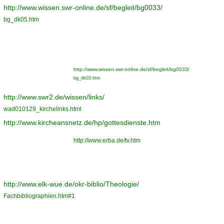
http://www.wissen.swr-online.de/sf/begleit/bg0033/
bg_dk05.htm
http://www.wissen.swr-online.de/sf/begleit/bg0033/
bg_dk03.htm
http://www.swr2.de/wissen/links/
wad010129_kirchelinks.html
http://www.kircheansnetz.de/hp/gottesdienste.htm
http://www.erba.de/tv.htm
http://www.elk-wue.de/okr-biblio/Theologie/
Fachbibliographien.htm#1