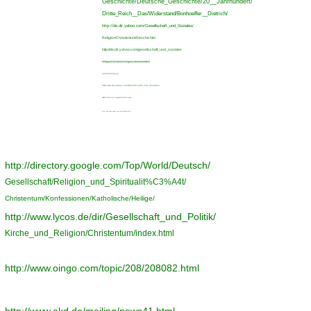
Geschichte/Deutsche_Geschichte/20__Jahrhundert/
Dritte_Reich__Das/Widerstand/Bonhoeffer__Dietrich/
http://de.dir.yahoo.com/Gesellschaft_und_Soziales/
Religion/Christentum/Geschichte/
http://de.dir.yahoo.com/gesellschaft_und_soziales
/religion/christentum/organisationen/orden/
verzeichnisse/
http://de.dir.yahoo.com/Gesellschaft_und_Soziales/
Religion/Christentum/Organisationen/Ritterorden/
http://de.docs.yahoo.com/hsy/hsy108.html
http://directory.google.com/Top/World/Deutsch/
Gesellschaft/Religion_und_Spiritualit%C3%A4t/
Christentum/Konfessionen/Katholische/Heilige/
http://www.lycos.de/dir/Gesellschaft_und_Politik/
Kirche_und_Religion/Christentum/index.html
http://www.oingo.com/topic/208/208082.html