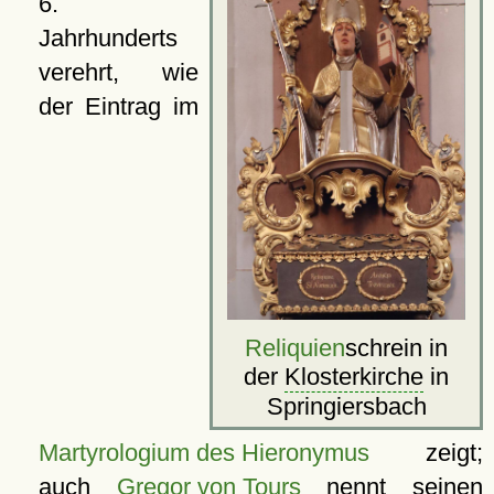
6.
Jahrhunderts
verehrt, wie
der Eintrag im
Reliquien
schrein in
der
Klosterkirche
in
Springiersbach
Martyrologium des Hieronymus
zeigt;
auch
Gregor von Tours
nennt seinen