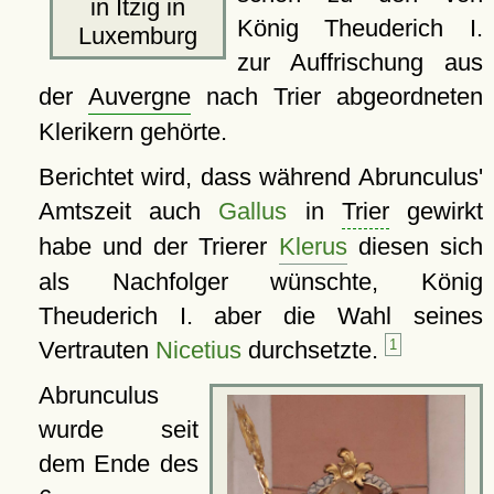
in Itzig in
König Theuderich I.
Luxemburg
zur Auffrischung aus
der
Auvergne
nach Trier abgeordneten
Klerikern gehörte.
Berichtet wird, dass während Abrunculus'
Amtszeit auch
Gallus
in
Trier
gewirkt
habe und der Trierer
Klerus
diesen sich
als Nachfolger wünschte, König
Theuderich I. aber die Wahl seines
Vertrauten
Nicetius
durchsetzte.
1
Abrunculus
wurde seit
dem Ende des