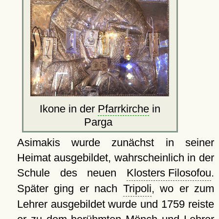
Ikone in der
Pfarrkirche
in
Parga
Asimakis wurde zunächst in seiner
Heimat ausgebildet, wahrscheinlich in der
Schule des neuen
Klosters Filosofou
.
Später ging er nach
Tripoli
, wo er zum
Lehrer ausgebildet wurde und 1759 reiste