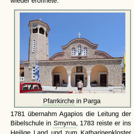
wieder eröffnete.
Pfarrkirche
in Parga
1781 übernahm Agapios die Leitung der
Bibelschule in
Smyrna
, 1783 reiste er ins
Heilige Land und zum
Katharinenkloster