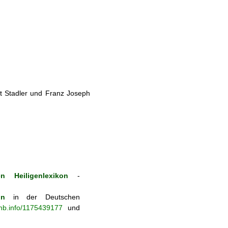
t Stadler und Franz Joseph
n Heiligenlexikon
-
on
in der Deutschen
-nb.info/1175439177
und