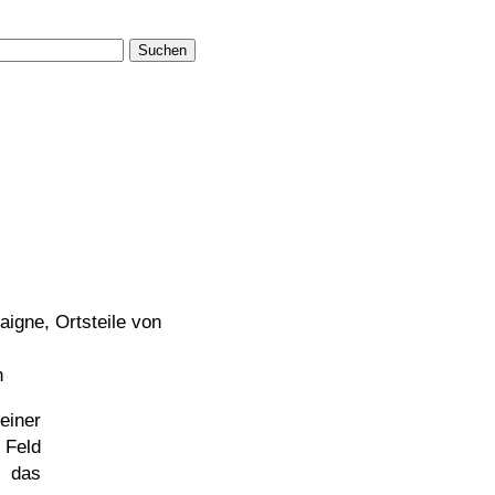
Suchen
aigne, Ortsteile von
h
seiner
 Feld
d das