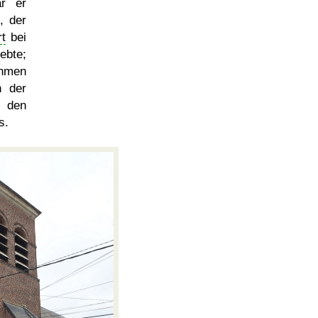
r er
, der
rt
bei
ebte;
ahmen
h der
n den
s.