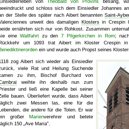
Einsiedlerleben von
Theobald von Provins
besang, wa
beeindruckt und schloss sich dem Einsiedler Johannes an
an der Stelle des später nach Aibert benannten
Saint-Aybe
Valenciennes unweit des damaligen
Klosters
in Crespin l
beide ernährten sich nur von Rohkost. Zusammen untern
sie eine
Wallfahrt
zu den
7 Pilgerkirchen in Rom
; nac
Rückkehr um 1093 trat Aibert im Kloster Crespin i
Benediktinerorden
ein und wurde auch Propst seines Kloster
1118 zog Aibert sich wieder als Einsiedler
zurück, viele Rat und Heilung Suchende
kamen zu ihm, Bischof Burchard von
Cambrai
weihte ihn deshalb nun zum
Priester und ließ eine Kapelle bei seiner
Zelle bauen. Überliefert wurde, dass Aibert
täglich zwei Messen las, eine für die
Lebenden, die andere für die Toten. Er war
ein großer
Marien
verehrer und betete
täglich 150
Ave Maria
.