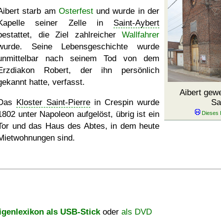
Aibert starb am
Osterfest
und wurde in der
Kapelle seiner Zelle in
Saint-Aybert
bestattet, die Ziel zahlreicher
Wallfahrer
wurde. Seine Lebensgeschichte wurde
unmittelbar nach seinem Tod von dem
Erzdiakon Robert, der ihn persönlich
gekannt hatte, verfasst.
Aibert gew
Das
Kloster Saint-Pierre
in Crespin wurde
Sa
1802 unter Napoleon aufgelöst, übrig ist ein
Tor und das Haus des Abtes, in dem heute
Mietwohnungen sind.
igenlexikon als USB-Stick
oder
als DVD