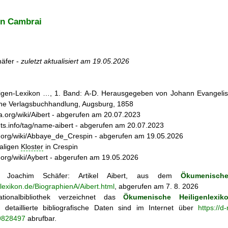
n Cambrai
äfer -
zuletzt aktualisiert am
19.05.2026
iligen-Lexikon …, 1. Band: A-D. Herausgegeben von Johann Evangelis
he Verlagsbuchhandlung, Augsburg, 1858
dia.org/wiki/Aibert - abgerufen am 20.07.2023
aints.info/tag/name-aibert - abgerufen am 20.07.2023
dia.org/wiki/Abbaye_de_Crespin - abgerufen am 19.05.2026
maligen
Kloster
in Crespin
ia.org/wiki/Aybert - abgerufen am 19.05.2026
Joachim Schäfer: Artikel
Aibert, aus dem
Ökumenische
nlexikon.de/BiographienA/Aibert.html
, abgerufen am 7. 8. 2026
tionalbibliothek verzeichnet das
Ökumenische Heiligenlexik
ie; detaillierte bibliografische Daten sind im Internet über
https://d
69828497
abrufbar.