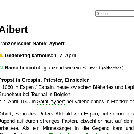
Aibert
französischer Name: Aybert
Gedenktag katholisch: 7. April
Name bedeutet:
glänzend wie ein Schwert
(althochdt.)
Propst in Crespin, Priester, Einsiedler
*
1060
in
Espen
/ Espain, heute zwischen Bléharies und Lapl
Brunehaut bei Tournai in Belgien
†
7. April 1140
in
Saint-Aybert
bei Valenciennes in Frankreic
Aibert, Sohn des Ritters Aldbald von
Espen
, fiel schon in 
Jugend auf durch strenges Fasten, obwohl er hart auf dem
arbeitete. Als ein Minnesänger in die Gegend kam un