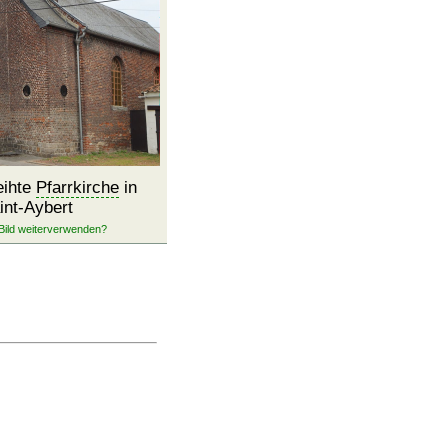
eihte
Pfarrkirche
in
int-Aybert