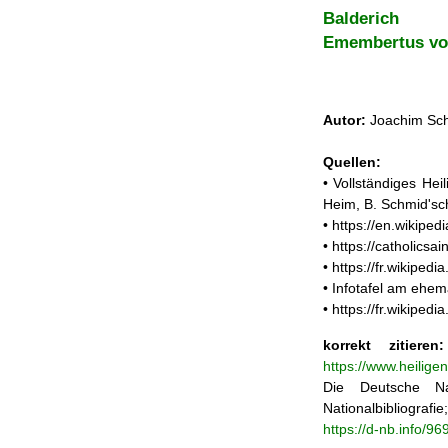
Balderich
Emembertus vo
Autor:
Joachim Sch
Quellen:
• Vollständiges He
Heim, B. Schmid'sc
• https://en.wikipe
• https://catholics
• https://fr.wikipe
• Infotafel am ehe
• https://fr.wikiped
korrekt zitieren:
https://www.heilige
Die Deutsche Na
Nationalbibliograf
https://d-nb.info/9