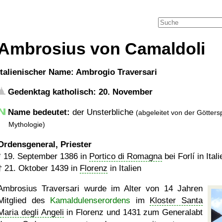
Ambrosius von Camaldoli
italienischer Name: Ambrogio Traversari
Gedenktag katholisch: 20. November
Name bedeutet:
der Unsterbliche
(abgeleitet von der Götters
Mythologie)
Ordensgeneral, Priester
*
19. September 1386
in
Portico di Romagna
bei Forlí in Itali
†
21. Oktober 1439
in
Florenz
in Italien
Ambrosius Traversari wurde im Alter von 14 Jahren
Mitglied des
Kamaldulenserordens
im
Kloster Santa
Maria degli Angeli
in Florenz und 1431 zum Generalabt