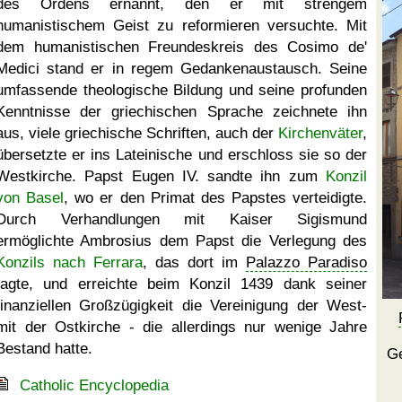
des Ordens ernannt, den er mit strengem
humanistischem Geist zu reformieren versuchte. Mit
dem humanistischen Freundeskreis des Cosimo de'
Medici stand er in regem Gedankenaustausch. Seine
umfassende theologische Bildung und seine profunden
Kenntnisse der griechischen Sprache zeichnete ihn
aus, viele griechische Schriften, auch der
Kirchenväter
,
übersetzte er ins Lateinische und erschloss sie so der
Westkirche. Papst Eugen IV. sandte ihn zum
Konzil
von Basel
, wo er den Primat des Papstes verteidigte.
Durch Verhandlungen mit Kaiser Sigismund
ermöglichte Ambrosius dem Papst die Verlegung des
Konzils nach Ferrara
, das dort im
Palazzo Paradiso
tagte, und erreichte beim Konzil 1439 dank seiner
finanziellen Großzügigkeit die Vereinigung der West-
mit der Ostkirche - die allerdings nur wenige Jahre
Bestand hatte.
Ge
Catholic Encyclopedia