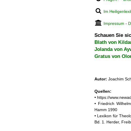
Im Heiligenlex
Impressum
-
D
Schauen Sie sic
Blath von Kilda
Jolanda von Ay
Gratus von Olo
Autor:
Joachim Sch
Quellen:
• https://www.newa
• Friedrich Wilhelm
Hamm 1990
• Lexikon für Theol
Bd. 1. Herder, Frei