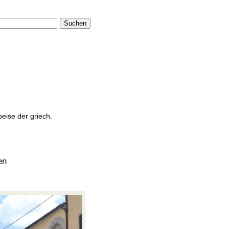
Suchen
peise der griech.
en