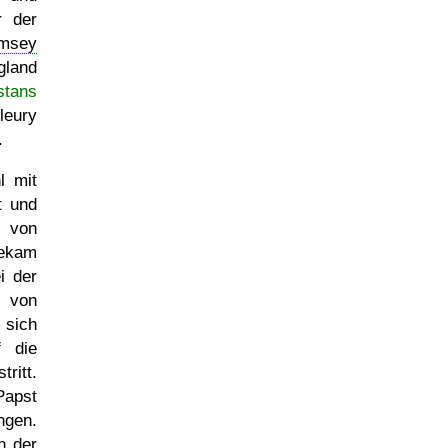
r der
msey
gland
stans
leury
.
l mit
t und
 von
ekam
i der
 von
sich
f die
ritt.
Papst
ngen.
n der