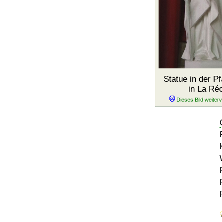
Statue in der
Pf
in La Ré