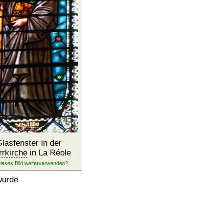
lasfenster in der
rrkirche
in La Réole
rde