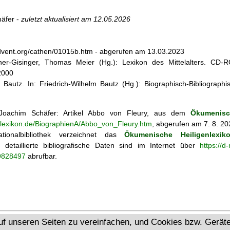
äfer -
zuletzt aktualisiert am
12.05.2026
dvent.org/cathen/01015b.htm - abgerufen am 13.03.2023
cher-Gisinger, Thomas Meier (Hg.): Lexikon des Mittelalters. CD-
2000
 Bautz. In: Friedrich-Wilhelm Bautz (Hg.): Biographisch-Bibliographi
oachim Schäfer: Artikel
Abbo von Fleury, aus dem
Ökumenisc
enlexikon.de/BiographienA/Abbo_von_Fleury.htm
, abgerufen am 7. 8. 20
tionalbibliothek verzeichnet das
Ökumenische Heiligenlexik
ie; detaillierte bibliografische Daten sind im Internet über
https://d
69828497
abrufbar.
Ökumenisches Heiligenlexikon
uf unseren Seiten zu vereinfachen, und Cookies bzw. Gerä