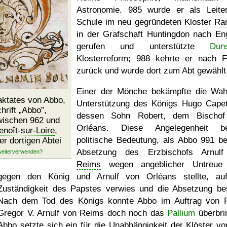
Astronomie. 985 wurde er als Leite
Schule im neu gegründeten Kloster
Ra
in der Grafschaft Huntingdon nach En
gerufen und unterstützte
Dun
Klosterreform; 988 kehrte er nach F
zurück und wurde dort zum Abt gewählt
Einer der Mönche bekämpfte die Wah
aktates von Abbo,
Unterstützung des Königs Hugo Cape
chrift
Abbo
,
dessen Sohn Robert, dem Bischof
wischen 962 und
Orléans
. Diese Angelegenheit b
enoît-sur-Loire
,
politische Bedeutung, als Abbo 991 be
er dortigen Abtei
Absetzung des Erzbischofs Arnulf
Reims
wegen angeblicher Untreue 
gegen den König und Arnulf von Orléans stellte, au
Zuständigkeit des Papstes verwies und die Absetzung best
Nach dem Tod des Königs konnte Abbo im Auftrag von 
Gregor V. Arnulf von Reims doch noch das
Pallium
überbri
Abbo setzte sich ein für die Unabhängigkeit der Klöster vo