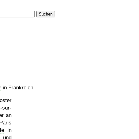
Suchen
e
in Frankreich
loster
-sur-
er an
Paris
le
in
 und