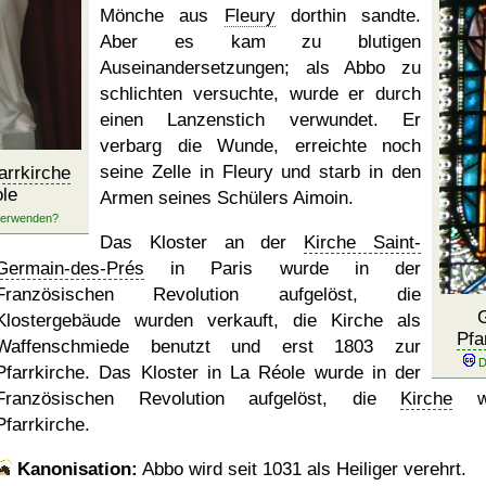
Mönche aus
Fleury
dorthin sandte.
Aber es kam zu blutigen
Auseinandersetzungen; als Abbo zu
schlichten versuchte, wurde er durch
einen Lanzenstich verwundet. Er
verbarg die Wunde, erreichte noch
seine Zelle in Fleury und starb in den
arrkirche
ole
Armen seines Schülers Aimoin.
Das Kloster an der
Kirche Saint-
Germain-des-Prés
in Paris wurde in der
Französischen Revolution aufgelöst, die
G
Klostergebäude wurden verkauft, die Kirche als
Pfa
Waffenschmiede benutzt und erst 1803 zur
Pfarrkirche. Das Kloster in La Réole wurde in der
Französischen Revolution aufgelöst, die
Kirche
wu
Pfarrkirche.
Kanonisation:
Abbo wird seit
1031
als Heiliger verehrt.