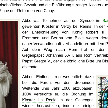
bischöflichen Gewalt und die Einführung strenger Klosterzuc
Sinne der
Reformen von Cluny
.
Abbo war Teilnehmer auf der
Synode
im
Ba
geweihten Kloster in
Verzy
bei Reims. In der 
der Eheschließung von König Robert II.
Frommen und Bertha von Blois wegen der
naher Verwandtschaft verhandelte er mit dem P
Auf dem Weg nach
Rom
traf er den
Gegenpapst Johannes XVII. aus Rom vertrie
Papst Gregor V., der die königliche Bitte um Di
ablehnte.
Abbos Einfluss trug wesentlich dazu
bei, die Furcht vor dem drohenden
Weltende ums Jahr 1000 abzubauen.
1004 versuchte er, die Ordnung im
Kloster La Réole
in der Gascogne
wieder herzustellen, indem er einige