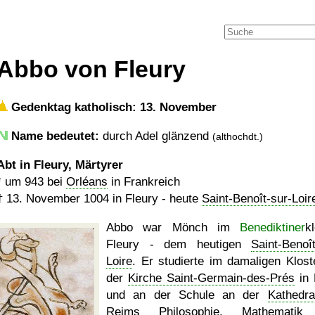
Abbo von Fleury
Gedenktag katholisch: 13. November
Name bedeutet:
durch Adel glänzend
(althochdt.)
Abt in Fleury, Märtyrer
*
um 943
bei
Orléans
in Frankreich
†
13. November 1004
in Fleury - heute
Saint-Benoît-sur-Loir
Abbo war Mönch im
Benediktiner
k
Fleury - dem heutigen
Saint-Benoît
Loire
. Er studierte im damaligen Klost
der
Kirche Saint-Germain-des-Prés
in 
und an der Schule an der
Kathedra
Reims Philosophie, Mathematik