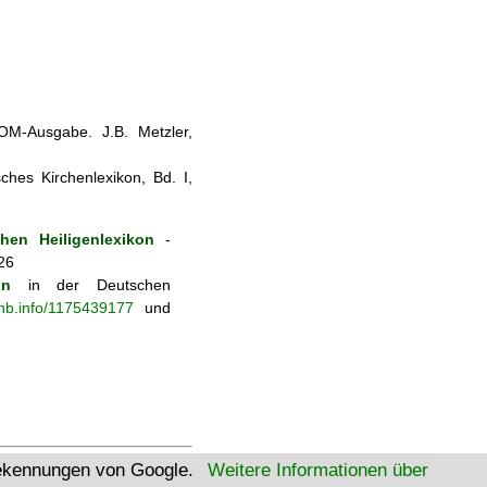
ROM-Ausgabe. J.B. Metzler,
sches Kirchenlexikon, Bd. I,
hen Heiligenlexikon
-
26
on
in der Deutschen
-nb.info/1175439177
und
tekennungen von Google.
Weitere Informationen über