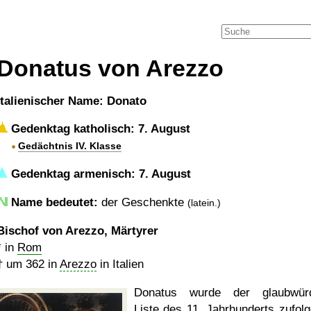
Donatus von Arezzo
italienischer Name: Donato
Gedenktag katholisch: 7. August
Gedächtnis IV. Klasse
Gedenktag armenisch: 7. August
Name bedeutet:
der Geschenkte
(latein.)
Bischof von Arezzo, Märtyrer
* in
Rom
†
um 362
in
Arezzo
in Italien
Donatus wurde der glaubwürd
Liste des 11. Jahrhunderts zufol