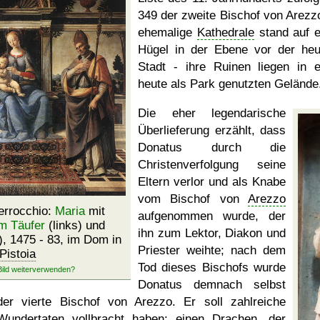
349 der zweite Bischof von Arezzo
ehemalige
Kathedrale
stand auf 
Hügel in der Ebene vor der heu
Stadt - ihre Ruinen liegen in 
heute als Park genutzten Gelände
Die eher legendarische
Überlieferung erzählt, dass
Donatus durch die
Christenverfolgung seine
Eltern verlor und als Knabe
vom Bischof von
Arezzo
errocchio:
Maria
mit
aufgenommen wurde, der
m Täufer
(links) und
ihn zum Lektor, Diakon und
), 1475 - 83, im Dom in
Priester weihte; nach dem
Pistoia
Tod dieses Bischofs wurde
Donatus demnach selbst
der vierte Bischof von Arezzo. Er soll zahlreiche
Wundertaten vollbracht haben: einen Drachen, der