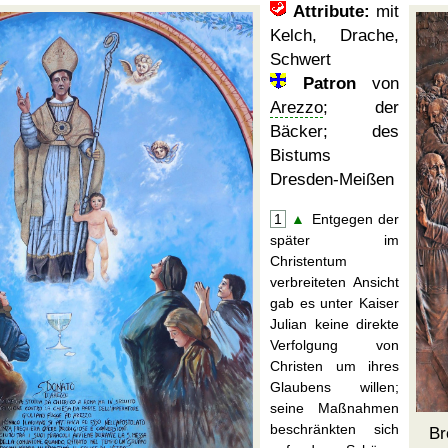
Attribute:
mit
Kelch, Drache,
Schwert
Patron
von
Arezzo
; der
Bäcker; des
Bistums
Dresden-Meißen
1
▲
Entgegen der
später im
Christentum
verbreiteten Ansicht
gab es unter Kaiser
Julian keine direkte
Verfolgung von
Christen um ihres
Glaubens willen;
seine Maßnahmen
beschränkten sich
Br