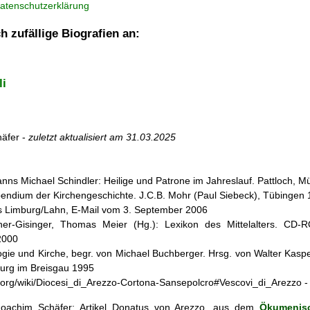
atenschutzerklärung
h zufällige Biografien an:
li
äfer -
zuletzt aktualisiert am
31.03.2025
nns Michael Schindler: Heilige und Patrone im Jahreslauf. Pattloch, 
pendium der Kirchengeschichte. J.C.B. Mohr (Paul Siebeck), Tübingen
us Limburg/Lahn, E-Mail vom 3. September 2006
cher-Gisinger, Thomas Meier (Hg.): Lexikon des Mittelalters. CD-
2000
ogie und Kirche, begr. von Michael Buchberger. Hrsg. von Walter Kasper,
burg im Breisgau 1995
dia.org/wiki/Diocesi_di_Arezzo-Cortona-Sansepolcro#Vescovi_di_Arezzo
oachim Schäfer: Artikel
Donatus von Arezzo, aus dem
Ökumenisc