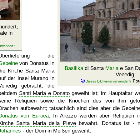
hundert,
ale
in
Überlieferung die
Gebeine
von Donatus in
Basilika
di Santa
Maria
e San D
die Kirche Santa Maria
Venedig
auf der Insel Murano in
Fot
Venedig gebracht, die
seitdem
Santi Maria e Donato
geweiht ist; im Hauptaltar w
seine Reliquien sowie die Knochen des von ihm getö
Drachen aufbewahrt; tatsächlich sind dies aber die Gebein
Donatus von Euroea
. In Arezzo werden aber Reliquien i
Kirche Santa Maria della Pieve
bewahrt. Donatus ist - 
Johannes
- der
Dom
in Meißen geweiht.