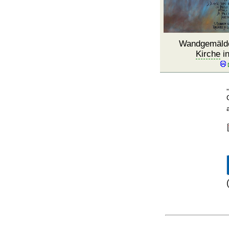
Wandgemälde
Kirche
in