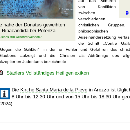
auf das Schüren
von Konflikten
zwischen
verschiedenen
 nahe der Donatus geweihten
christlichen Gruppen
 Ripacandida bei Potenza
philosophischen
Auseinandersetzung verfas
die Schrift
Contra Galil
Gegen die Galiläer
, in der er Fehler und Gefahren des christ
Glaubens aufzeigt und die Christen als Abtrünnige des allg
akzeptierten Judentums bezeichnete.
Stadlers Vollständiges Heiligenlexikon
Die
Kirche Santa Maria della Pieve
in Arezzo ist tägli
8 Uhr bis 12.30 Uhr und von 15 Uhr bis 18.30 Uhr geöf
(2024)