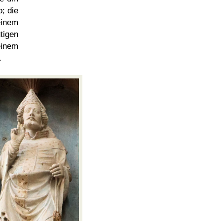
; die
einem
tigen
einem
.