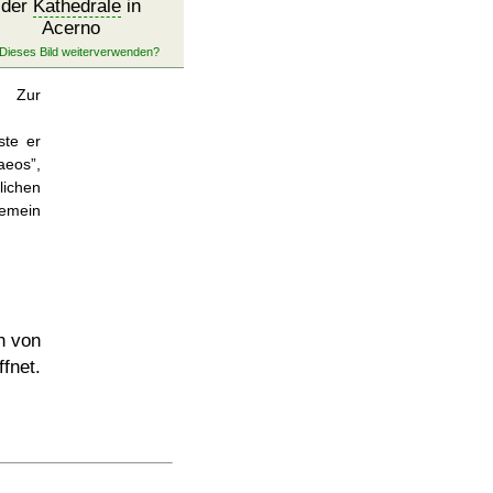
der
Kathedrale
in
Acerno
. Zur
ste er
aeos
,
lichen
emein
ch von
fnet.