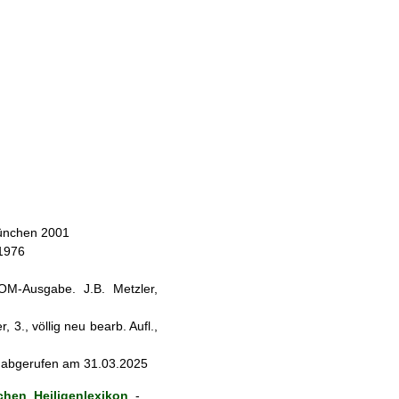
München 2001
 1976
ROM-Ausgabe. J.B. Metzler,
 3., völlig neu bearb. Aufl.,
 - abgerufen am 31.03.2025
hen Heiligenlexikon
-