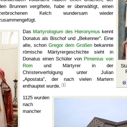
den Brunnen vergiftete, habe er überwältigt, einen
zerbrochenen Kelch wundersam wieder
zusammengefügt.
Das
Martyrologium des Hieronymus
kennt
Donatus als Bischof und
Bekenner
. Eine
alte, schon
Gregor dem Großen
bekannte
römische Märtyrergeschichte sieht in
Donatus einen Schüler von
Pimenius von
Rom
und Märtyrer in der
St
Christenverfolgung unter Julian
Apostata
, der nach vielen Martern
enthauptet wurde.
1
1125 wurden
nach
mancher