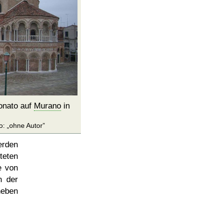
onato auf
Murano
in
o:
ohne Autor
erden
teten
e von
n der
neben