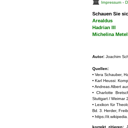
Impressum
-
D
Schauen Sie sic
Arealdus
Hadrian III
Michelina Metel
Autor:
Joachim Sch
Quellen:
• Vera Schauber, Ha
• Karl Heussi: Kom
• Andreas Albert a
• Charlotte Brets
Stuttgart / Weimar 
• Lexikon für Theol
Bd. 3. Herder, Frei
• https://it.wikipe
korrekt zitieren:
J