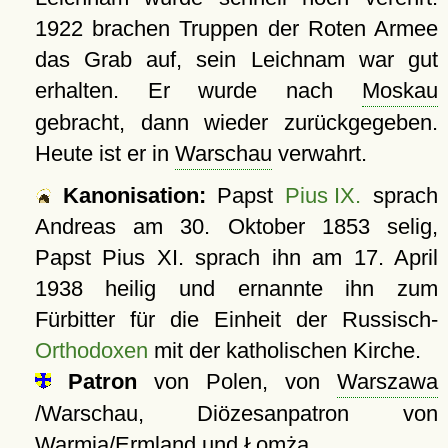
1922 brachen Truppen der Roten Armee
das Grab auf, sein Leichnam war gut
erhalten. Er wurde nach
Moskau
gebracht, dann wieder zurückgegeben.
Heute ist er in
Warschau
verwahrt.
Kanonisation:
Papst
Pius IX.
sprach
Andreas am
30. Oktober 1853
selig,
Papst Pius XI. sprach ihn am
17. April
1938
heilig und ernannte ihn zum
Fürbitter für die Einheit der Russisch-
Orthodoxen
mit der katholischen Kirche.
Patron
von Polen, von
Warszawa
/Warschau, Diözesanpatron von
Warmia/Ermland und Łomża