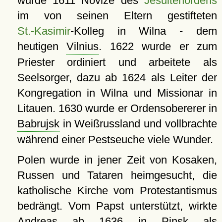
wurde 1611 Novize des
Jesuitenordens
im von seinen Eltern gestifteten
St.-Kasimir
-Kolleg in Wilna - dem
heutigen
Vilnius
. 1622 wurde er zum
Priester ordiniert und arbeitete als
Seelsorger, dazu ab 1624 als Leiter der
Kongregation in Wilna und Missionar in
Litauen. 1630 wurde er Ordensobererer in
Babrujsk
in Weißrussland und vollbrachte
während einer Pestseuche viele Wunder.
Polen wurde in jener Zeit von Kosaken,
Russen und Tataren heimgesucht, die
katholische Kirche vom Protestantismus
bedrängt. Vom Papst unterstützt, wirkte
Andreas ab 1636 in
Pinsk
als