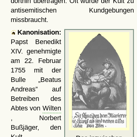
dorthin übertragen. Oft wurde der Kult zu
antisemitischen Kundgebungen
missbraucht.
Kanonisation:
Papst Benedikt
XIV. genehmigte
am
22. Februar
1755
mit der
Bulle
Beatus
Andreas
auf
Betreiben des
Abtes von
Wilten
, Norbert
Bußjäger, den
Kult.