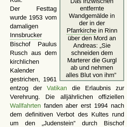
Das inzwischen
entfernte
Der Festtag
Wandgemälde in
wurde 1953 vom
der in der
damaligen
Pfarrkirche
in Rinn
Innsbrucker
über den Mord an
Bischof Paulus
Andreas:
Sie
Rusch aus dem
schneiden dem
Marterer die Gurgl
kirchlichen
ab und nehmen
Kalender
alles Blut von ihm
gestrichen, 1961
entzog der
Vatikan
die Erlaubnis zur
Verehrung. Die alljährlichen offiziellen
Wallfahrten
fanden aber erst 1994 nach
dem definitiven Verbot des Kultes rund
um den
Judenstein
durch Bischof