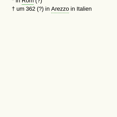
* in
Rom
(?)
†
um 362 (?)
in
Arezzo
in Italien