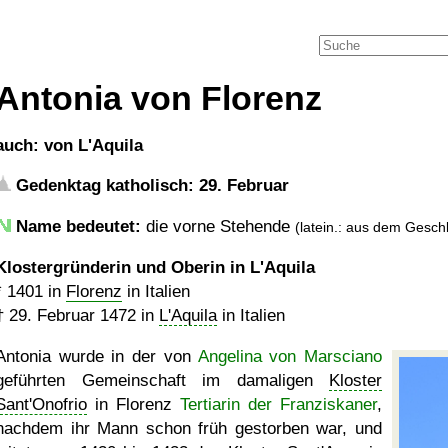
Antonia von Florenz
auch: von L'Aquila
Gedenktag katholisch: 29. Februar
Name bedeutet:
die vorne Stehende
(latein.: aus dem Geschl
Klostergründerin und Oberin in L'Aquila
*
1401
in
Florenz
in Italien
†
29. Februar 1472
in
L'Aquila
in Italien
Antonia wurde in der von
Angelina von Marsciano
geführten Gemeinschaft im damaligen
Kloster
Sant'Onofrio
in Florenz
Tertiarin der Franziskaner
,
nachdem ihr Mann schon früh gestorben war, und