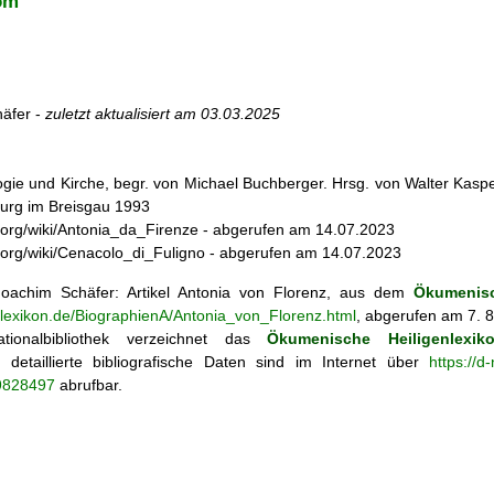
om
äfer -
zuletzt aktualisiert am
03.03.2025
ogie und Kirche, begr. von Michael Buchberger. Hrsg. von Walter Kasper,
burg im Breisgau 1993
dia.org/wiki/Antonia_da_Firenze - abgerufen am 14.07.2023
dia.org/wiki/Cenacolo_di_Fuligno - abgerufen am 14.07.2023
oachim Schäfer: Artikel
Antonia von Florenz, aus dem
Ökumenisc
enlexikon.de/BiographienA/Antonia_von_Florenz.html
, abgerufen am 7. 
tionalbibliothek verzeichnet das
Ökumenische Heiligenlexik
ie; detaillierte bibliografische Daten sind im Internet über
https://d
69828497
abrufbar.