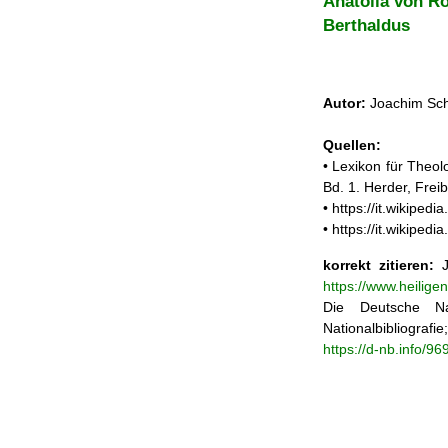
Anatolia von R
Berthaldus
Autor:
Joachim Sch
Quellen:
• Lexikon für Theol
Bd. 1. Herder, Frei
• https://it.wikipe
• https://it.wikipe
korrekt zitieren:
J
https://www.heilig
Die Deutsche Na
Nationalbibliograf
https://d-nb.info/9