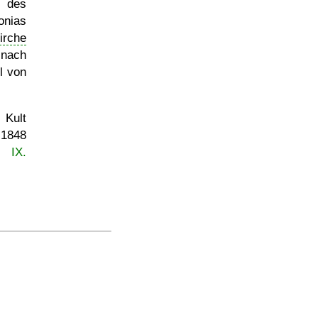
 des
onias
irche
ch
l von
 Kult
e
1848
 IX.