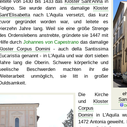
leitete von 1430 bis 1433 das
Kloster Sant'Anna
in
Foligno. Sie wurde dann ans damalige
Kloster
Sant'Elisabetta
nach L'Aquila versetzt, das kurz
zuvor gegründet worden war, und leitete es
vierzehn Jahre lang. Weil sie eine größe Strenge
des Ordenslebens anstrebte, gründete sie 1447 mit
Hilfe durch
Johannes von Capestrano
das damalige
Kloster Corpus Domini
- auch della Santissima
Eucaristia genannt - in L'Aquila und war dort sieben
Jahre lang die Oberin. Schwere körperliche und
seelische Beschwerden machten ihr die
Weiterarbeit unmöglich, sie litt in großer
Duldsamkeit.
e
Die Kirche
San
und
Kloster
Corpus
Domini
in L'Aquila w
1472 Antonia geweiht.