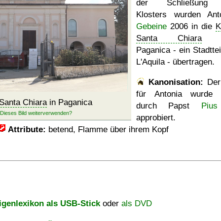
der Schließung
Klosters wurden Ant
Gebeine
2006 in die
K
Santa Chiara
na
Paganica - ein Stadttei
L'Aquila - übertragen.
Kanonisation:
Der
für Antonia wurd
Santa Chiara
in Paganica
durch Papst
Pius
approbiert.
Attribute:
betend, Flamme über ihrem Kopf
igenlexikon als USB-Stick
oder
als DVD