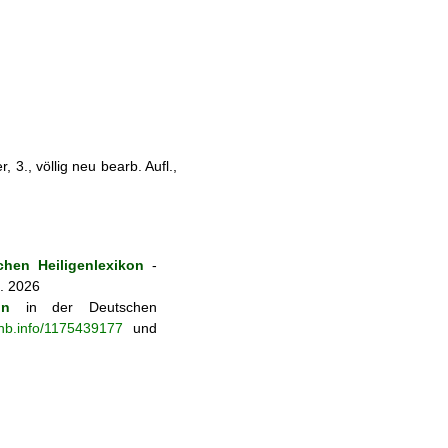
 3., völlig neu bearb. Aufl.,
hen Heiligenlexikon
-
8. 2026
on
in der Deutschen
-nb.info/1175439177
und