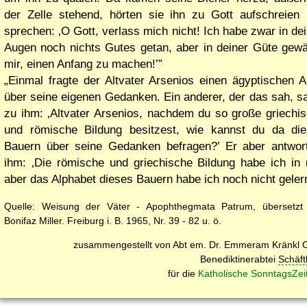
der Zelle stehend, hörten sie ihn zu Gott aufschreien
sprechen:
O Gott, verlass mich nicht! Ich habe zwar in de
Augen noch nichts Gutes getan, aber in deiner Güte gew
mir, einen Anfang zu machen!
Einmal fragte der Altvater Arsenios einen ägyptischen A
über seine eigenen Gedanken. Ein anderer, der das sah, s
zu ihm:
Altvater Arsenios, nachdem du so große griechi
und römische Bildung besitzest, wie kannst du da di
Bauern über seine Gedanken befragen?
Er aber antwor
ihm:
Die römische und griechische Bildung habe ich in 
aber das Alphabet dieses Bauern habe ich noch nicht gelern
Quelle: Weisung der Väter - Apophthegmata Patrum, übersetzt
Bonifaz Miller. Freiburg i. B. 1965, Nr. 39 - 82 u. ö.
zusammengestellt von Abt em. Dr. Emmeram Kränkl 
Benediktinerabtei
Schäft
für die
Katholische SonntagsZei