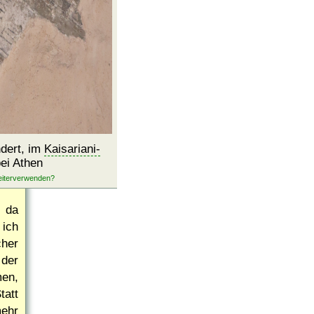
ndert, im
Kaisariani-
ei Athen
, da
ich
her
 der
en,
tatt
ehr