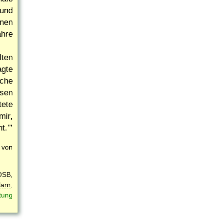
 und
inen
ähre
lten
agte
sche
esen
tete
mir,
t.
 von
OSB,
larn
,
tung