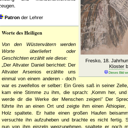
zeugen.
Patron
der Lehrer
Worte des Heiligen
Von den Wüstenvätern werden
Worte überliefert oder
Geschichten erzählt wie diese:
Fresko, 18. Jahrhu
Der Altvater Daniel berichtet: Der
Kloster
b
Altvater Arsenios erzählte uns
einmal von einem anderen - doch
war es zweifellos er selber: Ein Greis saß in seiner Zelle
kam eine Stimme zu ihm, die sprach:
Komm her, und 
werde dir die Werke der Menschen zeigen!
Der Sprec
führte ihn an einen Ort und zeigte ihm einen Äthiopier,
Holz spaltete. Er hatte einen großen Haufen beisamm
versuchte ihn aufzuheben und brachte es nicht fertig. S
nun von ihm einzeln wegzunehmen, spaltete er noch m