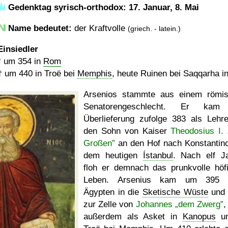
Gedenktag syrisch-orthodox: 17. Januar, 8. Mai
Name bedeutet:
der Kraftvolle
(griech. - latein.)
Einsiedler
*
um 354
in
Rom
†
um 440
in Troë bei
Memphis
, heute Ruinen bei Saqqarha i
Arsenios stammte aus einem römi
Senatorengeschlecht. Er kam
Überlieferung zufolge 383 als Lehre
den Sohn von Kaiser
Theodosius I.
Großen”
an den Hof nach Konstantino
dem heutigen
Ístanbul
. Nach elf J
floh er demnach das prunkvolle höf
Leben. Arsenius kam um 395 
Ägypten in die
Sketische Wüste
und 
zur Zelle von
Johannes „dem Zwerg”
,
außerdem als Asket in
Kanopus
un