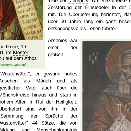
Troë bei
Memphis
. Um 410 erlebte e
Zerstörung der Einsiedelei in der 
mit. Die Überlieferung berichtet, da
über 50 Jahre lang ein ganz beso
entsagungsvolles Leben führte.
Arsenios war
he Ikone, 16.
einer der
rt, im
Kloster
großen
ou
auf dem Athos
Wüstenväter
, er gewann hohes
Ansehen als Mönch und als
geistlicher Vater auch über die
Mönchskreise hinaus und starb in
hohem Alter im Ruf der Heiligkeit.
Überliefert sind von ihm in der
Sammlung der Sprüche der
Wüstenväter
44 Sätze, die von
Bildung und Menschenkenntnis