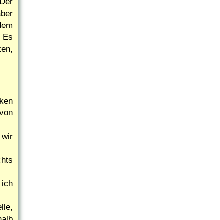
Der
aber
 dem
. Es
en,
rken
 von
 wir
chts
ich
lle,
halb