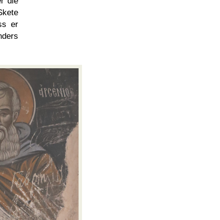
r die
Skete
ss er
nders