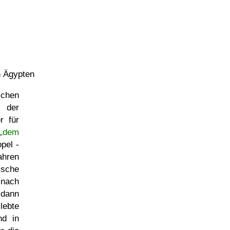
n Ägypten
schen
 der
r für
 „dem
pel -
ahren
ische
nach
dann
 lebte
d in