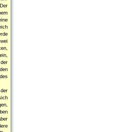
 Der
inem
eine
eich
rde
wei
ken,
in,
 der
den
 des
 der
sich
gen,
iben
aber
dere