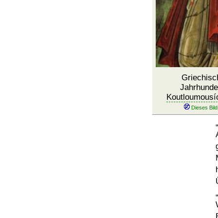
Griechisc
Jahrhunde
Koutloumousí