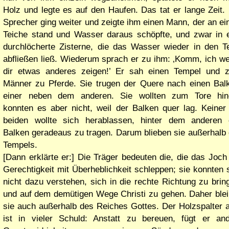
Holz und legte es auf den Haufen. Das tat er lange Zeit.
Sprecher ging weiter und zeigte ihm einen Mann, der an e
Teiche stand und Wasser daraus schöpfte, und zwar in 
durchlöcherte Zisterne, die das Wasser wieder in den T
abfließen ließ. Wiederum sprach er zu ihm:
Komm, ich we
dir etwas anderes zeigen!
Er sah einen Tempel und z
Männer zu Pferde. Sie trugen der Quere nach einen Bal
einer neben dem anderen. Sie wollten zum Tore hine
konnten es aber nicht, weil der Balken quer lag. Keiner
beiden wollte sich herablassen, hinter dem anderen 
Balken geradeaus zu tragen. Darum blieben sie außerhalb
Tempels.
[Dann erklärte er:] Die Träger bedeuten die, die das Joch
Gerechtigkeit mit Überheblichkeit schleppen; sie konnten 
nicht dazu verstehen, sich in die rechte Richtung zu brin
und auf dem demütigen Wege Christi zu gehen. Daher ble
sie auch außerhalb des Reiches Gottes. Der Holzspalter 
ist in vieler Schuld: Anstatt zu bereuen, fügt er an