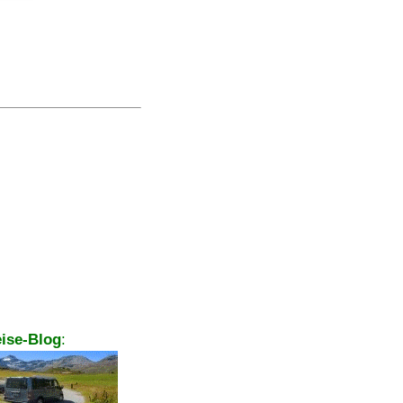
ise-Blog
: