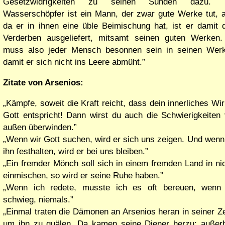
Gesetzwidrigkeiten zu seinen Sünden dazu. 
Wasserschöpfer ist ein Mann, der zwar gute Werke tut, 
da er in ihnen eine üble Beimischung hat, ist er damit
Verderben ausgeliefert, mitsamt seinen guten Werken
muss also jeder Mensch besonnen sein in seinen Werk
damit er sich nicht ins Leere abmüht.
Zitate von Arsenios:
Kämpfe, soweit die Kraft reicht, dass dein innerliches Wi
Gott entspricht! Dann wirst du auch die Schwierigkeiten
außen überwinden.
Wenn wir Gott suchen, wird er sich uns zeigen. Und wenn
ihn festhalten, wird er bei uns bleiben.
Ein fremder Mönch soll sich in einem fremden Land in ni
einmischen, so wird er seine Ruhe haben.
Wenn ich redete, musste ich es oft bereuen, wenn 
schwieg, niemals.
Einmal traten die Dämonen an Arsenios heran in seiner Ze
um ihn zu quälen. Da kamen seine Diener herzu; außer