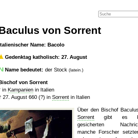
Baculus von Sorrent
italienischer Name: Bacolo
Gedenktag katholisch: 27. August
Name bedeutet:
der Stock
(latein.)
Bischof von Sorrent
* in
Kampanien
in Italien
†
27. August 660 (?)
in
Sorrent
in Italien
Über den Bischof Baculu
Sorrent
gibt es ke
gesicherten Nachrich
manche Forscher setzte