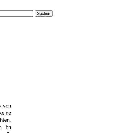
Suchen
s von
ine
ten,
n ihn