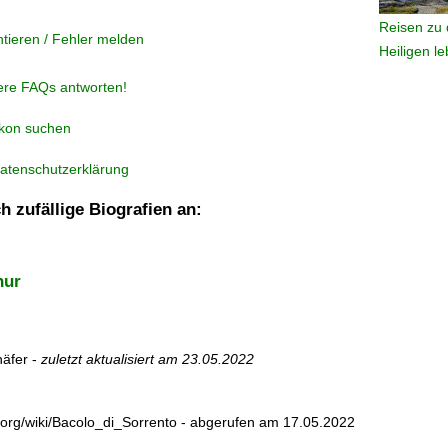
Reisen zu 
tieren / Fehler melden
Heiligen l
ere FAQs antworten!
ikon suchen
atenschutzerklärung
h zufällige Biografien an:
hur
äfer -
zuletzt aktualisiert am
23.05.2022
dia.org/wiki/Bacolo_di_Sorrento - abgerufen am 17.05.2022