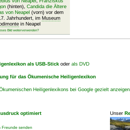
bius von Neapel
,
Franziskus
gon
(hinten),
Candida die Ältere
as von Neapel
(vorn) vor dem
17. Jahrhundert, im
Museum
odimonte
in Neapel
igenlexikon als USB-Stick
oder
als DVD
ng für das Ökumenische Heiligenlexikon
Ökumenischen Heiligenlexikons bei Google gezielt anzeigen
usdruck optimiert
Unser
Re
n Freunde senden