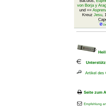
Baculus,
Euphe
von Borja y Ara
und ==
Aspren
Kreuz
Jesu
, 
Cap
Heil
Unterstützu
Artikel des 
Seite zum A
Empfehlung a