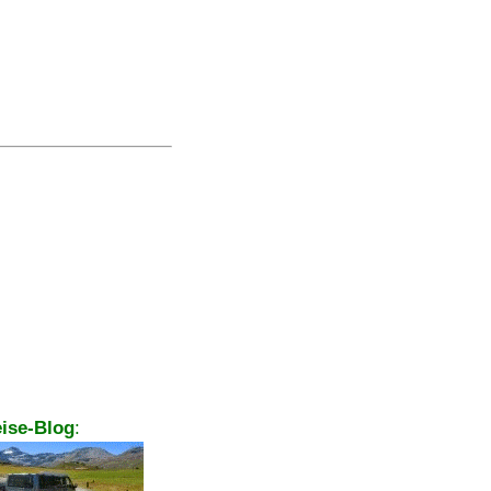
ise-Blog
: