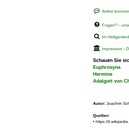
Artikel kommen
Fragen? - uns
Im Heiligenlex
Impressum
-
D
Schauen Sie sic
Euphrosyna
Hermine
Adalgott von C
Autor:
Joachim Sch
Quellen:
• https://it.wikipe