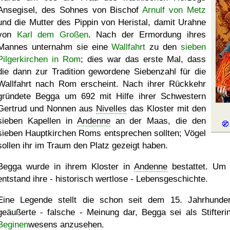
Ansegisel, des Sohnes von Bischof
Arnulf von Metz
und die Mutter des Pippin von Heristal, damit Urahne
von
Karl dem Großen
. Nach der Ermordung ihres
Mannes unternahm sie eine
Wallfahrt
zu den
sieben
Pilgerkirchen in Rom
; dies war das erste Mal, dass
die dann zur Tradition gewordene Siebenzahl für die
Wallfahrt nach Rom erscheint. Nach ihrer Rückkehr
gründete Begga um 692 mit Hilfe ihrer Schwestern
Gertrud und Nonnen aus
Nivelles
das Kloster mit den
sieben Kapellen in
Andenne
an der Maas, die den
sieben Hauptkirchen Roms entsprechen sollten; Vögel
sollen ihr im Traum den Platz gezeigt haben.
Begga wurde in ihrem Kloster in
Andenne
bestattet. Um
entstand ihre - historisch wertlose - Lebensgeschichte.
Eine Legende stellt die schon seit dem 15. Jahrhunder
geäußerte - falsche - Meinung dar, Begga sei als Stifteri
Beginen
wesens anzusehen.