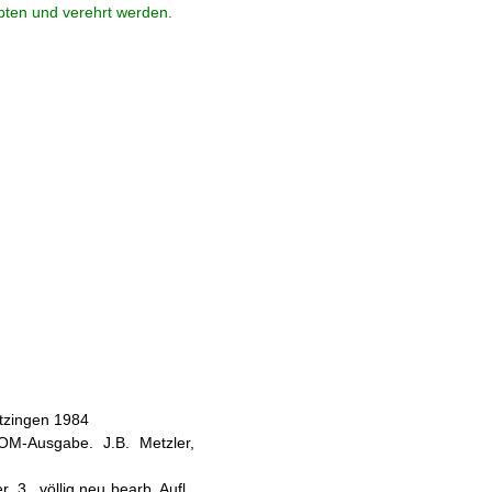
ebten und verehrt werden.
itzingen 1984
ROM-Ausgabe. J.B. Metzler,
 3., völlig neu bearb. Aufl.,