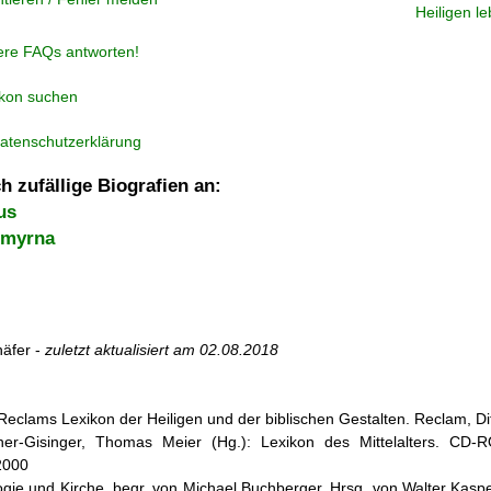
Heiligen l
ere FAQs antworten!
ikon suchen
atenschutzerklärung
h zufällige Biografien an:
us
Smyrna
äfer -
zuletzt aktualisiert am
02.08.2018
r: Reclams Lexikon der Heiligen und der biblischen Gestalten. Reclam, D
cher-Gisinger, Thomas Meier (Hg.): Lexikon des Mittelalters. CD-
2000
ogie und Kirche, begr. von Michael Buchberger. Hrsg. von Walter Kasper,