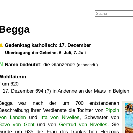
Begga
Gedenktag katholisch: 17. Dezember
Übertragung der Gebeine: 6. Juli, 7. Juli
Name bedeutet:
die Glänzende
(althochdt.)
Wohltäterin
*
um 620
†
17. Dezember 694 (?)
in
Andenne
an der Maas in Belgien
Begga war nach der um 700 entstandenen
Beschreibung ihrer Verdienste die Tochter von
Pippin
von Landen
und
Itta von Nivelles
, Schwester von
Bavo von Gent
und von
Gertrud von Nivelles
. Sie
wurde um 635 die Frau des fränkischen Herzogs