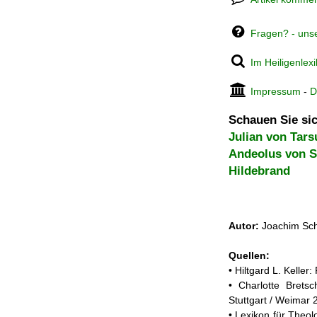
Fragen? - uns
Im Heiligenlex
Impressum
-
D
Schauen Sie sic
Julian von Tars
Andeolus von 
Hildebrand
Autor:
Joachim Sch
Quellen:
• Hiltgard L. Kelle
• Charlotte Brets
Stuttgart / Weimar 
• Lexikon für Theol