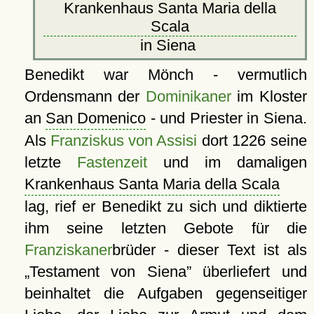
Krankenhaus Santa Maria della
Scala
in Siena
Benedikt war Mönch - vermutlich
Ordensmann der
Dominikaner
im Kloster
an
San Domenico
- und Priester in Siena.
Als
Franziskus von Assisi
dort 1226 seine
letzte
Fastenzeit
und im damaligen
Krankenhaus Santa Maria della Scala
lag, rief er Benedikt zu sich und diktierte
ihm seine letzten Gebote für die
Franziskaner
brüder - dieser Text ist als
Testament von Siena
überliefert und
beinhaltet die Aufgaben gegenseitiger