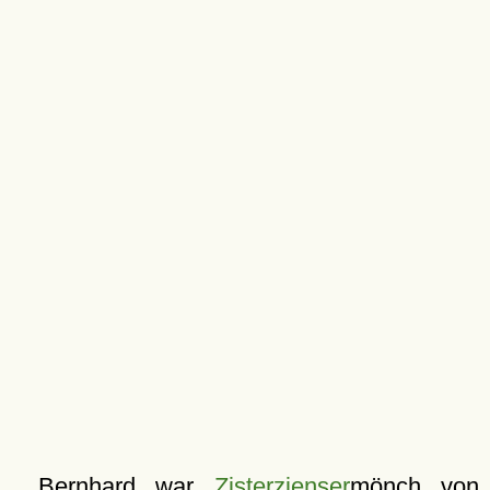
Bernhard war
Zisterzienser
mönch von