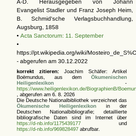
A-D. Herausgegeben von Johann
Evangelist Stadler und Franz Joseph Heim,
B. Schmid'sche Verlagsbuchhandlung,
Augsburg, 1858
•
Acta Sanctorum: 11. September
•
https://pt.wikipedia.org/wiki/Mosteiro_
- abgerufen am 30.12.2022
korrekt zitieren:
Joachim Schäfer: Artikel
Boëmundus, aus dem
Ökumenischen
Heiligenlexikon
-
https://www.heiligenlexikon.de/BiographienB/Boemu
, abgerufen am 6. 8. 2026
Die Deutsche Nationalbibliothek verzeichnet das
Ökumenische Heiligenlexikon
in der
Deutschen Nationalbibliografie; detaillierte
bibliografische Daten sind im Internet über
https://d-nb.info/1175439177
und
https://d-nb.info/969828497
abrufbar.