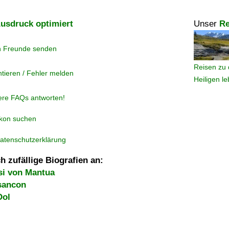
usdruck optimiert
Unser
Re
n Freunde senden
Reisen zu 
tieren / Fehler melden
Heiligen l
ere FAQs antworten!
ikon suchen
atenschutzerklärung
h zufällige Biografien an:
i von Mantua
sancon
Dol