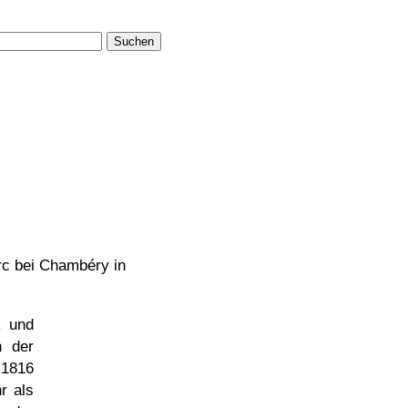
Suchen
Arc bei Chambéry in
und
n der
 1816
r als