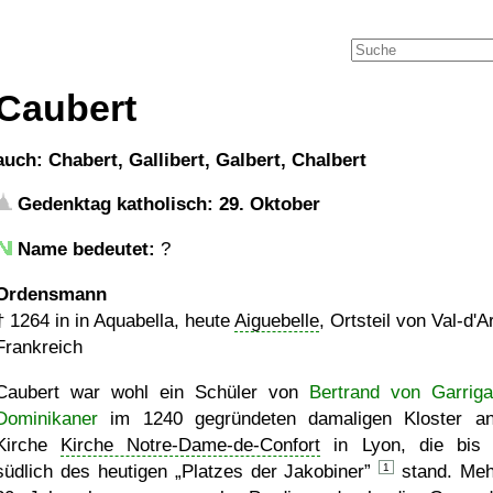
Caubert
auch: Chabert, Gallibert, Galbert, Chalbert
Gedenktag katholisch: 29. Oktober
Name bedeutet:
?
Ordensmann
†
1264
in in Aquabella, heute
Aiguebelle
, Ortsteil von Val-d'
Frankreich
Caubert war wohl ein Schüler von
Bertrand von Garriga
Dominikaner
im 1240 gegründeten damaligen Kloster a
Kirche
Kirche Notre-Dame-de-Confort
in Lyon, die bis
südlich des heutigen
Platzes der Jakobiner
1
stand. Meh