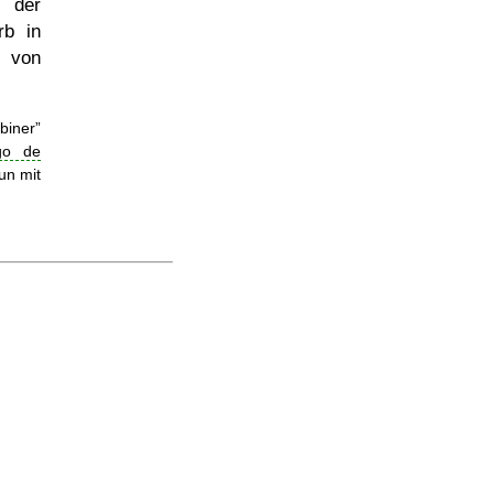
d der
rb in
n von
biner
go de
un mit