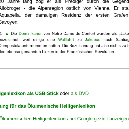
20 Jahre lang zog er als Prediger durch die Gegen
Allobroger - die Alpenregion östlich von
Vienne
. Er sta
Aquabella
, der damaligen Residenz der ersten Grafe
Savoyen
.
1
▲
Die
Dominikaner
von
Notre-Dame-de-Confort
wurden als
Jako
bezeichnet, weil einige eine
Wallfahrt
zu
Jakobus
nach
Santia
Compostela
unternommen hatten. Die Bezeichnung hat also nichts zu t
den ebenso genannten Linken in der Französischen Revolution.
igenlexikon als USB-Stick
oder
als DVD
ng für das Ökumenische Heiligenlexikon
Ökumenischen Heiligenlexikons bei Google gezielt anzeigen