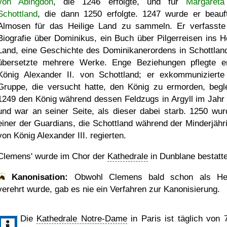
von Abingdon
, die 1246 erfolgte, und für
Margaret
Schottland
, die dann 1250 erfolgte. 1247 wurde er beauft
Almosen für das Heilige Land zu sammeln. Er verfasste
Biografie über Dominikus, ein Buch über Pilgerreisen ins He
Land, eine Geschichte des Dominikanerordens in Schottlan
übersetzte mehrere Werke. Enge Beziehungen pflegte e
König Alexander II. von Schottland; er exkommunizierte
Gruppe, die versucht hatte, den König zu ermorden, begle
1249 den König während dessen Feldzugs in Argyll im Jahr
und war an seiner Seite, als dieser dabei starb. 1250 wur
einer der Guardians, die Schottland während der Minderjähri
von König Alexander III. regierten.
Clemens' wurde im Chor der
Kathedrale
in Dunblane bestatte
Kanonisation:
Obwohl Clemens bald schon als Hei
verehrt wurde, gab es nie ein Verfahren zur Kanonisierung.
Die
Kathedrale Notre-Dame
in Paris ist täglich von 