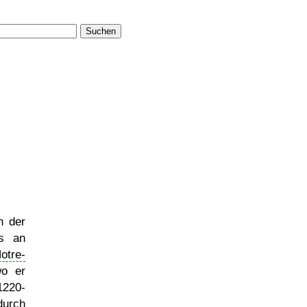
Suchen
n der
ls an
otre-
wo er
1220-
durch