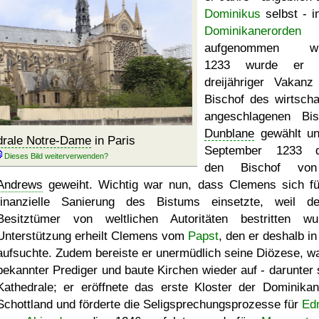
Dominikus
selbst - i
Dominikanerorden
aufgenommen wu
1233 wurde er 
dreijähriger Vakan
Bischof des wirtschaf
angeschlagenen Bi
Dunblane
gewählt u
drale Notre-Dame
in Paris
September 1233 d
den Bischof v
Andrews
geweiht. Wichtig war nun, dass Clemens sich fü
finanzielle Sanierung des Bistums einsetzte, weil d
Besitztümer von weltlichen Autoritäten bestritten wu
Unterstützung erheilt Clemens vom
Papst
, den er deshalb i
aufsuchte. Zudem bereiste er unermüdlich seine Diözese, wa
bekannter Prediger und baute Kirchen wieder auf - darunter 
Kathedrale; er eröffnete das erste Kloster der Dominikan
Schottland und förderte die Seligsprechungsprozesse für
Ed