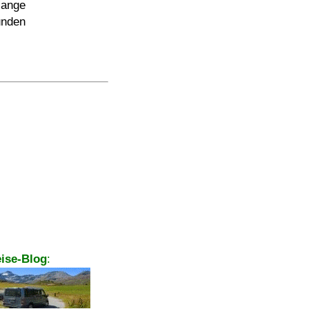
lange
unden
ise-Blog
: