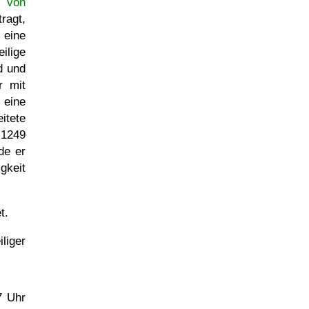
a von
ragt,
 eine
ilige
d und
r mit
 eine
itete
 1249
de er
gkeit
t.
liger
7 Uhr