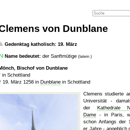
Clemens von Dunblane
Gedenktag katholisch: 19. März
Name bedeutet:
der Sanftmütige
(latein.)
Mönch, Bischof von Dunblane
* in Schottland
†
19. März 1258
in
Dunblane
in Schottland
Clemens studierte a
Universität - dama
der
Kathedrale N
Dame
- in Paris, 
schon Anfangs der 
er Jahre - angeblich 