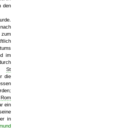
n den
rde.
nach
z zum
tlich
stums
nd im
urch
on
St
r die
essen
rden;
n
Rom
r ein
seine
er in
mund