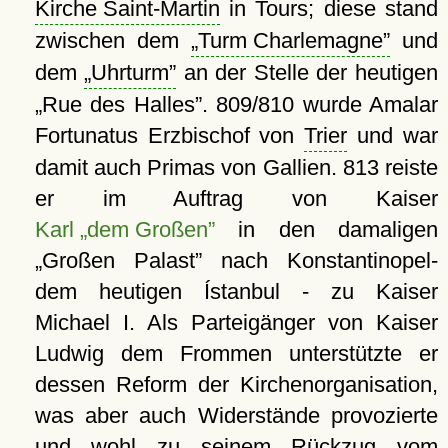
Kirche Saint-Martin
in Tours; diese stand
zwischen dem
Turm Charlemagne
und
dem
Uhrturm
an der Stelle der heutigen
Rue des Halles
. 809/810 wurde Amalar
Fortunatus Erzbischof von
Trier
und war
damit auch Primas von Gallien. 813 reiste
er im Auftrag von Kaiser
Karl „dem Großen”
in den damaligen
Großen Palast
nach Konstantinopel-
dem heutigen Ístanbul - zu Kaiser
Michael I. Als Parteigänger von Kaiser
Ludwig dem Frommen unterstützte er
dessen Reform der Kirchenorganisation,
was aber auch Widerstände provozierte
und wohl zu seinem Rückzug vom