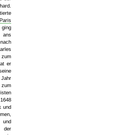
hard.
ierte
Paris
ging
 ans
ach
arles
 zum
at er
seine
 Jahr
 zum
isten
 1648
k und
imen,
 und
n der