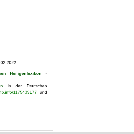
4.02.2022
en Heiligenlexikon
-
on
in der Deutschen
-nb.info/1175439177
und