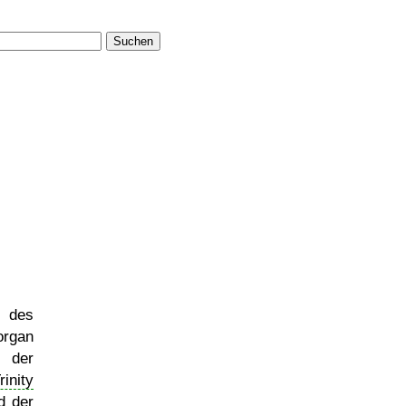
Suchen
des
rgan
der
rinity
d der