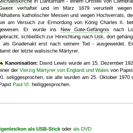
Michaelskirche
in Llantarnam - einem Ortsteil von Cwmbran
Gwent verhaftet und im März 1679 verurteilt wege
Abhaltens katholischer Messen und wegen Hochverrats, de
sei am Versuch zur Ermordung von König Charles II. bete
gewesen. Er wurde ins
New Gate-Gefängnis
nach Lo
gebracht, schließlich zur Hinrichtung nach
Usk
, dort gehäng
- als Gnadenakt erst nach seinem Tod - ausgeweidet. E
damit der letzte walisische Märtyrer.
Kanonisation:
David Lewis wurde am
15. Dezember 19
einer der
Vierzig Märtyrer von England und Wales
von Papst
XI. seliggesprochen, sie alle wurden am
25. Oktober 1970
d
Papst
Paul VI.
heiliggesprochen.
igenlexikon als USB-Stick
oder
als DVD