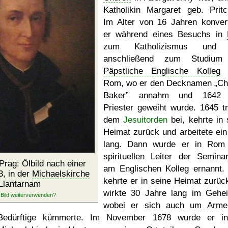
Katholikin Margaret geb. Pritc
Im Alter von 16 Jahren konvert
er während eines Besuchs in
zum Katholizismus und 
anschließend zum Studium
Päpstliche Englische Kolleg
n
Rom, wo er den Decknamen
Ch
Baker
annahm und 1642
Priester geweiht wurde. 1645 tr
dem
Jesuitorden
bei, kehrte in 
Heimat zurück und arbeitete ein
lang. Dann wurde er in Rom
spirituellen Leiter der Seminar
Prag: Ölbild nach einer
am Englischen Kolleg ernannt.
3, in der
Michaelskirche
kehrte er in seine Heimat zurüc
 Llantarnam
wirkte 30 Jahre lang im Gehe
wobei er sich auch um Arme
Bedürftige kümmerte. Im November 1678 wurde er i