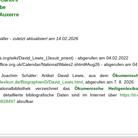
ibe
 Auxerre
äfer -
zuletzt aktualisiert am
14.02.2026
dia.org/wiki/David_Lewis_(Jesuit_priest) - abgerufen am 04.02.2022
yoffice.org.uk/Calendar/National/Wales2.shtml#Aug26 - abgerufen am 0
oachim Schäfer: Artikel
David Lewis, aus dem
Ökumenisch
nlexikon.de/BiographienD/David_Lewis.html
, abgerufen am 7. 8. 2026
tionalbibliothek verzeichnet das
Ökumenische Heiligenlexik
ie; detaillierte bibliografische Daten sind im Internet über
https://d
69828497
abrufbar.