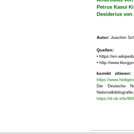
Petrus Kasui K
Desiderius von
Autor:
Joachim Sch
Quellen:
• https://en.wikipe
• http://www.liturg
korrekt zitieren:
J
https://www.heilige
Die Deutsche Na
Nationalbibliograf
https://d-nb.info/9