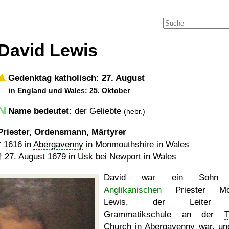
David Lewis
Gedenktag katholisch: 27. August
in England und Wales: 25. Oktober
Name bedeutet:
der Geliebte
(hebr.)
Priester, Ordensmann, Märtyrer
*
1616
in
Abergavenny
in Monmouthshire in Wales
†
27. August 1679
in
Usk
bei Newport in Wales
David war ein Sohn 
Anglikanischen
Priester Mo
Lewis, der Leiter 
Grammatikschule an der
T
Church
in Abergavenny war, un