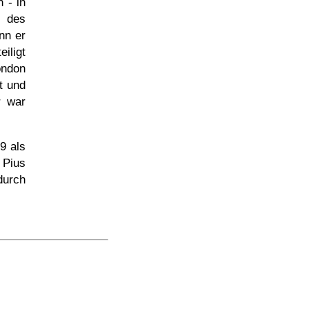
 - in
n des
nn er
iligt
ndon
t und
r war
29
als
 Pius
urch