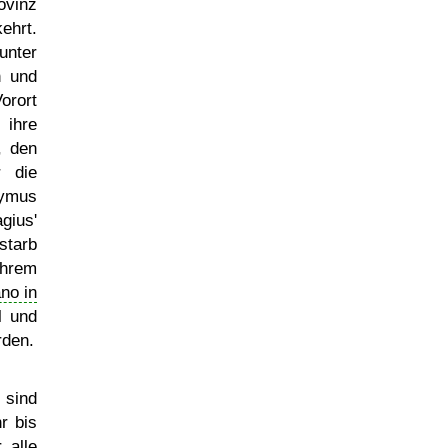
ovinz
ehrt.
unter
n und
orort
 ihre
, den
 die
nymus
gius'
starb
ihrem
no in
l und
rden.
sind
r bis
 alle