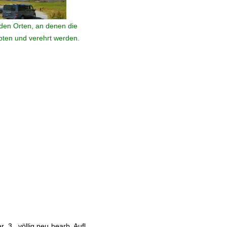
den Orten, an denen die
ebten und verehrt werden.
 3., völlig neu bearb. Aufl.,