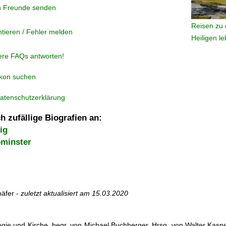
n Freunde senden
Reisen zu 
tieren / Fehler melden
Heiligen l
ere FAQs antworten!
ikon suchen
atenschutzerklärung
h zufällige Biografien an:
ig
ominster
äfer -
zuletzt aktualisiert am
15.03.2020
ogie und Kirche, begr. von Michael Buchberger. Hrsg. von Walter Kasper,