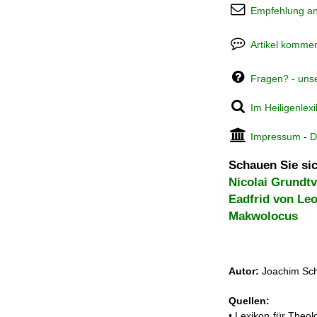
Empfehlung a
Artikel kommen
Fragen? - uns
Im Heiligenlex
Impressum
-
D
Schauen Sie sic
Nicolai Grundtv
Eadfrid von Le
Makwolocus
Autor:
Joachim Sch
Quellen:
• Lexikon für Theol