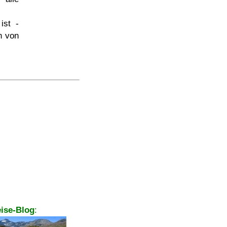
ist -
h von
ise-Blog
: