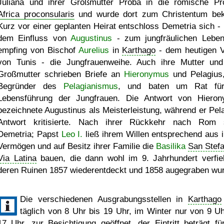
Juliana und ihrer Großmutter Proba in die römische Pr
Africa proconsularis
und wurde dort zum Christentum bek
Kurz vor einer geplanten Heirat entschloss Demetria sich - 
dem Einfluss von
Augustinus
- zum jungfräulichen Lebe
empfing von Bischof
Aurelius
in
Karthago
- dem heutigen V
von Tunis - die Jungfrauenweihe. Auch ihre Mutter und
Großmutter schrieben Briefe an
Hieronymus
und Pelagius
Begründer des
Pelagianismus
, und baten um Rat für
Lebensführung der Jungfrauen. Die Antwort von Hiero
bezeichnete Augustinus als Meisterleistung, während er Pela
Antwort kritisierte. Nach ihrer Rückkehr nach Rom 
Demetria; Papst
Leo I.
ließ ihrem Willen entsprechend aus 
Vermögen und auf Besitz ihrer Familie die
Basilika
San Stefa
Via Latina
bauen, die dann wohl im 9. Jahrhundert verfie
deren Ruinen 1857 wiederentdeckt und 1858 augegraben wu
Die verschiedenen Ausgrabungsstellen in
Karthago
täglich von 8 Uhr bis 19 Uhr, im Winter nur von 9 Uh
17 Uhr, zur Besichtigung geöffnet, der Eintritt beträgt für