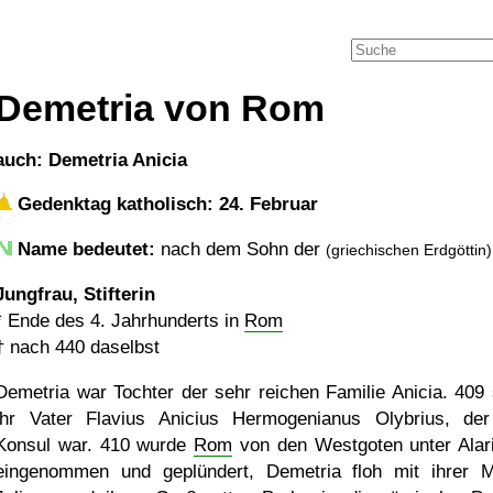
Demetria von Rom
auch: Demetria Anicia
Gedenktag katholisch: 24. Februar
Name bedeutet:
nach dem Sohn der
(griechischen Erdgöttin)
Jungfrau, Stifterin
*
Ende des 4. Jahrhunderts in
Rom
†
nach 440
daselbst
Demetria war Tochter der sehr reichen Familie Anicia. 409 
ihr Vater Flavius Anicius Hermogenianus Olybrius, de
Konsul war. 410 wurde
Rom
von den Westgoten unter Alari
eingenommen und geplündert, Demetria floh mit ihrer M