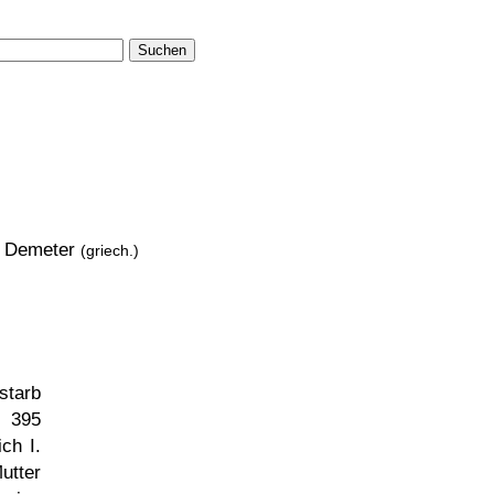
Suchen
Demeter
(griech.)
starb
r 395
ch I.
utter