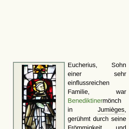
Eucherius, Sohn
einer sehr
einflussreichen
Familie, war
Benediktiner
mönch
in
Jumièges
,
gerühmt durch seine
Frömmigkeit und