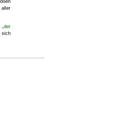
roßen
aller
 „der
sich