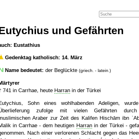
Eutychius und Gefährten
auch: Eustathius
Gedenktag katholisch: 14. März
Name bedeutet:
der Beglückte
(griech. - latein.)
Märtyrer
†
741
in Carrhae, heute
Harran
in der Türkei
Eutychius, Sohn eines wohlhabenden Adeligen, wurd
Überlieferung zufolge mit vielen Gefährten durch
muslimischen Araber zur Zeit des Kalifen Hischām ibn ʿAb
Malik in Carrhae - dem heutigen
Harran
in der Türkei - gef
genommen. Nach einer verlorenen Schlacht gegen das Hee