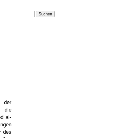
Suchen
e der
 die
d al-
angen
r des