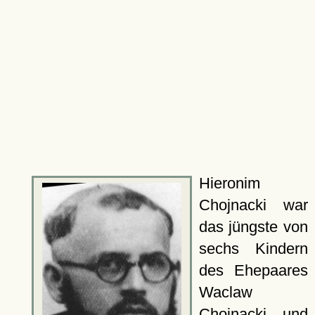
Hieronim
Chojnacki war
das jüngste von
sechs Kindern
des Ehepaares
Waclaw
Chojnacki und