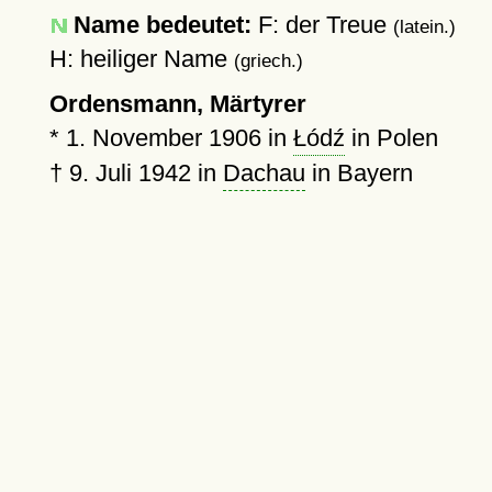
Name bedeutet:
F: der Treue
(latein.)
H: heiliger Name
(griech.)
Ordensmann, Märtyrer
*
1. November 1906
in
Łódź
in Polen
†
9. Juli 1942
in
Dachau
in Bayern