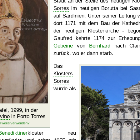
Stadt an der Stelle des heutigen
Klo
Sorres
im heutigen Borutta bei Sass
auf Sardinien. Unter seiner Leitung 
dort 1171 mit dem Bau der Kathedr
der heutigen Klosterkirche - bego
Gaufred kehrte 1174 zur Erhebun
Gebeine
von
Bernhard
nach Clair
zurück, wo er dann starb.
Das
Klosters
Sorres
wurde als
afel, 1999, in der
vino
in Porto Torres
Benediktiner
kloster neu