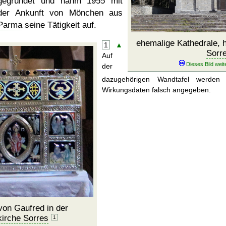
gegründet und nahm 1955 mit
der Ankunft von Mönchen aus
Parma
seine Tätigkeit auf.
ehemalige Kathedrale, 
1
▲
Sorr
Auf
der
dazugehörigen Wandtafel werden 
Wirkungsdaten falsch angegeben.
on Gaufred in der
kirche Sorres
1