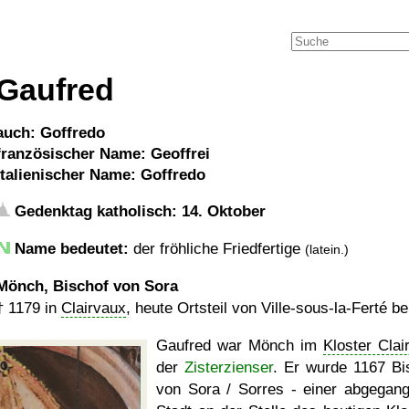
Gaufred
auch: Goffredo
französischer Name: Geoffrei
italienischer Name: Goffredo
Gedenktag katholisch: 14. Oktober
Name bedeutet:
der fröhliche Friedfertige
(latein.)
Mönch, Bischof von Sora
†
1179
in
Clairvaux
, heute Ortsteil von Ville-sous-la-Ferté b
Gaufred war Mönch im
Kloster Clai
der
Zisterzienser
. Er wurde 1167 Bi
von Sora / Sorres - einer abgegan