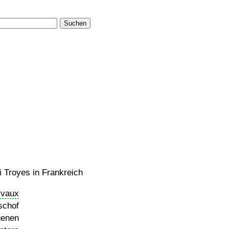
Suchen
ei Troyes in Frankreich
rvaux
schof
genen