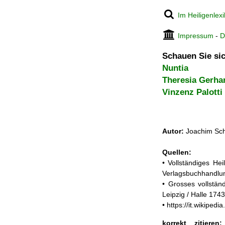
Im Heiligenlex
Impressum
-
D
Schauen Sie sic
Nuntia
Theresia Gerha
Vinzenz Palotti
Autor:
Joachim Sch
Quellen:
• Vollständiges He
Verlagsbuchhandlun
• Grosses vollstän
Leipzig / Halle 174
• https://it.wikipe
korrekt zitieren: