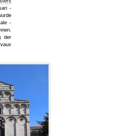
sters
ari -
wurde
ale -
nnen.
g der
vaux