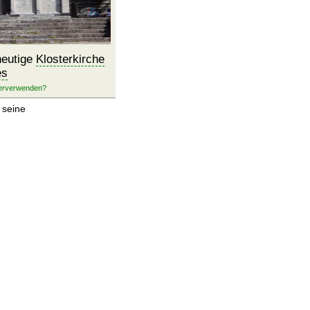
heutige
Klosterkirche
es
seine