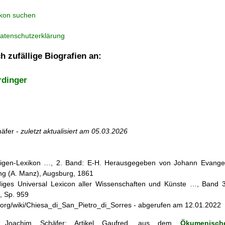
ikon suchen
atenschutzerklärung
h zufällige Biografien an:
rdinger
äfer -
zuletzt aktualisiert am
05.03.2026
iligen-Lexikon …, 2. Band: E-H. Herausgegeben von Johann Evangeli
g (A. Manz), Augsburg, 1861
diges Universal Lexicon aller Wissenschaften und Künste …, Band 3
3, Sp. 959
dia.org/wiki/Chiesa_di_San_Pietro_di_Sorres - abgerufen am 12.01.2022
Joachim Schäfer: Artikel
Gaufred, aus dem
Ökumenische