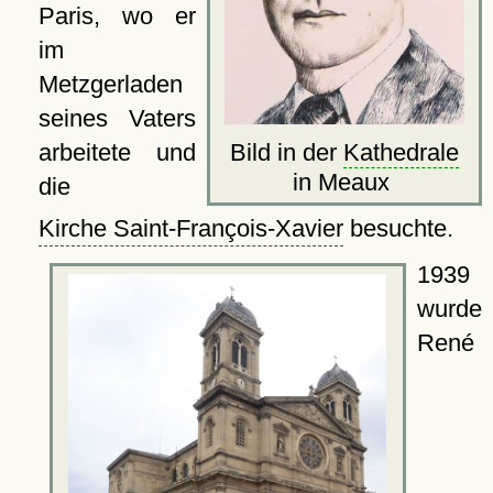
Paris, wo er
im
Metzgerladen
seines Vaters
Bild in der
Kathedrale
arbeitete und
in Meaux
die
Kirche Saint-François-Xavier
besuchte.
1939
wurde
René