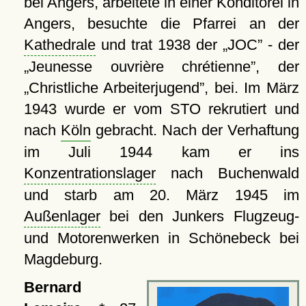
bei Angers, arbeitete in einer Konditorei in
Angers, besuchte die Pfarrei an der
Kathedrale
und trat 1938 der
JOC
- der
Jeunesse ouvrière chrétienne
, der
Christliche Arbeiterjugend
, bei. Im März
1943 wurde er vom STO rekrutiert und
nach
Köln
gebracht. Nach der Verhaftung
im Juli 1944 kam er ins
Konzentrationslager
nach Buchenwald
und starb am 20. März 1945 im
Außenlager
bei den Junkers Flugzeug-
und Motorenwerken in Schönebeck bei
Magdeburg.
Bernard