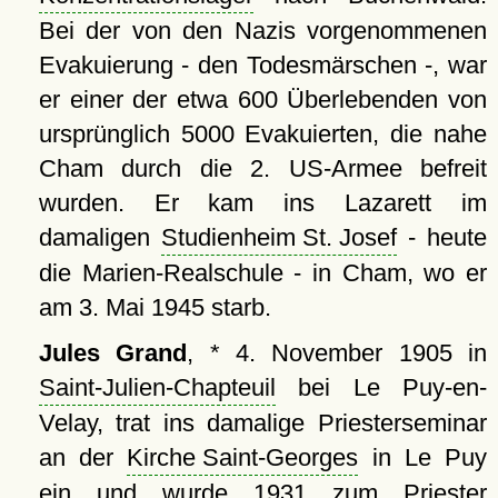
Bei der von den Nazis vorgenommenen
Evakuierung - den Todesmärschen -, war
er einer der etwa 600 Überlebenden von
ursprünglich 5000 Evakuierten, die nahe
Cham durch die 2. US-Armee befreit
wurden. Er kam ins Lazarett im
damaligen
Studienheim St. Josef
- heute
die Marien-Realschule - in Cham, wo er
am 3. Mai 1945 starb.
Jules Grand
, * 4. November 1905 in
Saint-Julien-Chapteuil
bei Le Puy-en-
Velay, trat ins damalige Priesterseminar
an der
Kirche Saint-Georges
in Le Puy
ein und wurde 1931 zum Priester