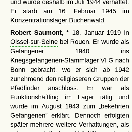
und wurde deshalb im Juli 1944 verhaftet.
Er starb am 16. Februar 1945 im
Konzentrationslager Buchenwald
.
Robert Saumont
, * 18. Januar 1919 in
Oissel-sur-Seine
bei Rouen. Er wurde als
Gefangener 1940 ins
Kriegsgefangenen-Stammlager VI G
nach
Bonn gebracht, wo er sich ab 1942
zunehmend den religiöseren Gruppen der
Pfadfinder anschloss. Er war als
Funktionshäftling im Lager tätig und
wurde im August 1943 zum
bekehrten
Gefangenen
erklärt. Dennoch erfolgten
später mehrere weitere Verhaftungen, als