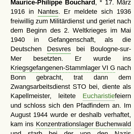
Maurice-Philippe Bouchard
, * 17. März
1916 in
Nantes
. Er meldete sich 1936
freiwillig zum Militärdienst und geriet nach
dem Beginn des 2. Weltkrieges im Mai
1940 in Gefangenschaft, als die
Deutschen
Desvres
bei Boulogne-sur-
Mer besetzten. Er wurde ins
Kriegsgefangenen-Stammlager VI G
nach
Bonn gebracht, trat dann dem
Zwangsarbeitsdienst STO bei, diente als
Kapellmeister, leitete
Eucharistie
feiern
und schloss sich den Pfadfindern an. Im
August 1944 wurde er deshalb verhaftet,
kam ins
Konzentrationslager Buchenwald
und starb bei der von den Nazis