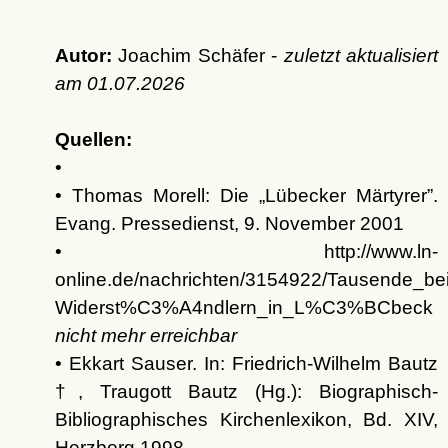
Autor:
Joachim Schäfer -
zuletzt aktualisiert
am
01.07.2026
Quellen:
•
• Thomas Morell: Die
Lübecker Märtyrer
.
Evang. Pressedienst, 9. November 2001
• http://www.ln-
online.de/nachrichten/3154922/Tausende_be
Widerst%C3%A4ndlern_in_L%C3%BCbeck
nicht mehr erreichbar
• Ekkart Sauser. In: Friedrich-Wilhelm Bautz
†, Traugott Bautz (Hg.): Biographisch-
Bibliographisches Kirchenlexikon, Bd. XIV,
Herzberg 1998